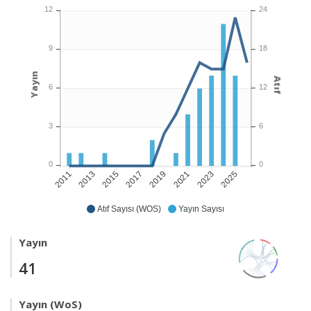
12
24
9
18
Yayın
Atıf
6
12
3
6
0
0
2013
2015
2017
2019
2021
2023
2025
2011
Atıf Sayısı (WOS)
Yayın Sayısı
Yayın
41
Yayın (WoS)