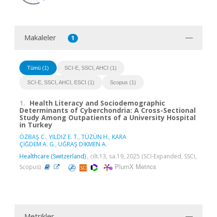
Makaleler
1
Tümü (1)
SCI-E, SSCI, AHCI (1)
SCI-E, SSCI, AHCI, ESCI (1)
Scopus (1)
1.
Health Literacy and Sociodemographic
Determinants of Cyberchondria: A Cross-Sectional
Study Among Outpatients of a University Hospital
in Turkey
ÖZBAŞ C.
,
YILDIZ E. T.
,
TÜZÜN H.
,
KARA
ÇİĞDEM A. G.
,
UĞRAŞ DİKMEN A.
Healthcare (Switzerland)
, cilt.13, sa.19, 2025 (SCI-Expanded, SSCI,
PlumX Metrics
Scopus)
Metrikler