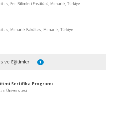
tesi, Fen Bilimleri Enstitüsü, Mimarlık, Türkiye
tesi, Mimarlık Fakültesi, Mimarlık, Türkiye
rs ve Eğitimler
1
ğitimi Sertifika Programı
Gazi Üniversitesi