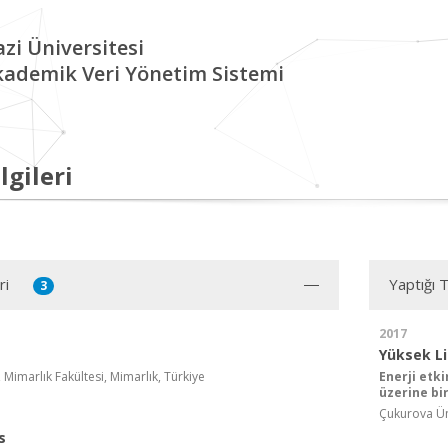
zi Üniversitesi
kademik Veri Yönetim Sistemi
lgileri
ri
Yaptığı 
3
2017
Yüksek L
, Mimarlık Fakültesi, Mimarlık, Türkiye
Enerji etk
üzerine bi
Çukurova Üni
s