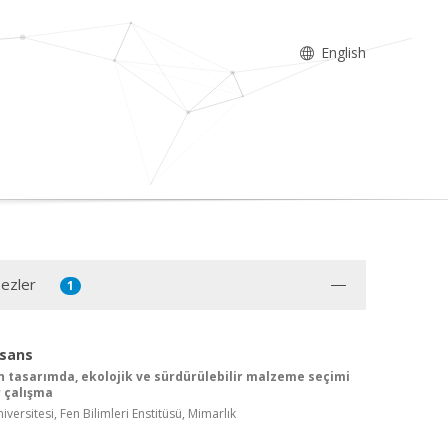
English
Tezler
1
isans
in tasarımda, ekolojik ve sürdürülebilir malzeme seçimi
r çalışma
versitesi, Fen Bilimleri Enstitüsü, Mimarlık