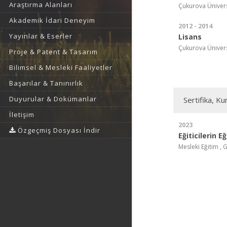
Araştırma Alanları
Çukurova Üniversi
Akademik İdari Deneyim
2012 - 2014
Yayınlar & Eserler
Lisans
Çukurova Üniversi
Proje & Patent & Tasarım
Bilimsel & Mesleki Faaliyetler
Başarılar & Tanınırlık
Duyurular & Dokümanlar
Sertifika, Ku
İletişim
2023
Özgeçmiş Dosyası İndir
Eğiticilerin E
Mesleki Eğitim , 