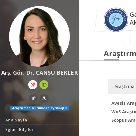
Ga
A
Araştırm
Arş. Gör. Dr. CANSU BEKLER
Araştırma 
Avesis Araş
Araştırmacı kurumdan ayrılmıştır
WoS Araştı
Scopus Araş
Ana Sayfa
Eğitim Bilgileri