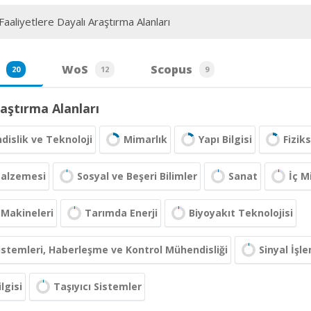
aaliyetlere Dayalı Araştırma Alanları
WoS
Scopus
20
12
9
aştırma Alanları
islik ve Teknoloji
Mimarlık
Yapı Bilgisi
Fizik
Malzemesi
Sosyal ve Beşeri Bilimler
Sanat
İç M
 Makineleri
Tarımda Enerji
Biyoyakıt Teknolojisi
Sistemleri, Haberleşme ve Kontrol Mühendisliği
Sinyal İşl
lgisi
Taşıyıcı Sistemler