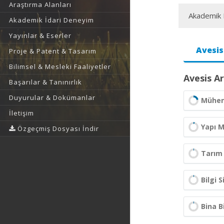
Araştırma Alanları
Akademik F
Akademik İdari Deneyim
Yayınlar & Eserler
Avesis
Proje & Patent & Tasarım
Bilimsel & Mesleki Faaliyetler
Avesis Ar
Başarılar & Tanınırlık
Duyurular & Dokümanlar
Mühend
İletişim
Yapı 
Özgeçmiş Dosyası İndir
Tarım
Bilgi 
Bina Bi