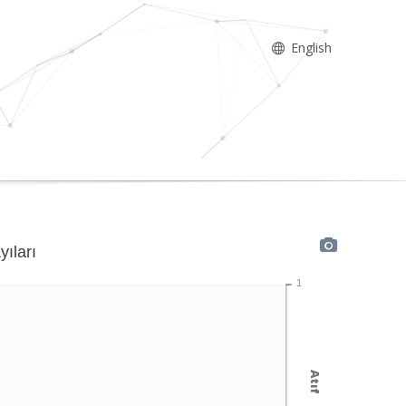
English
yıları
1
Atıf