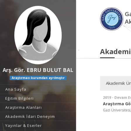
Ga
A
Akademi
Arş. Gör. EBRU BULUT BAL
Araştırmacı kurumdan ayrılmıştır
Akademik Ün
Ana Sayfa
2019 - Devam E
Eğitim Bilgileri
Araştırma Gör
Araştırma Alanları
Gazi Üniversitesi,
Akademik İdari Deneyim
Yayınlar & Eserler