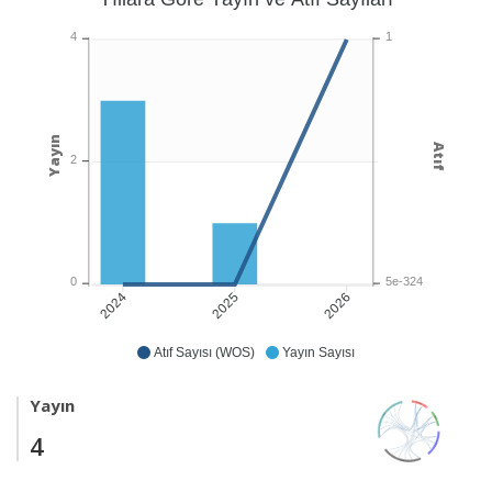
1
4
Yayın
Atıf
2
5e-324
0
2025
2026
2024
Atıf Sayısı (WOS)
Yayın Sayısı
Yayın
4