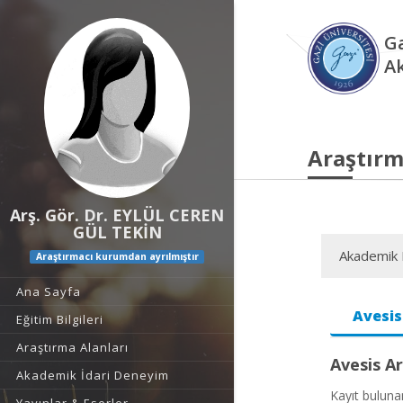
Ga
A
Araştırm
Arş. Gör. Dr. EYLÜL CEREN
GÜL TEKİN
Akademik F
Araştırmacı kurumdan ayrılmıştır
Ana Sayfa
Avesis
Eğitim Bilgileri
Araştırma Alanları
Avesis Ar
Akademik İdari Deneyim
Kayıt bulun