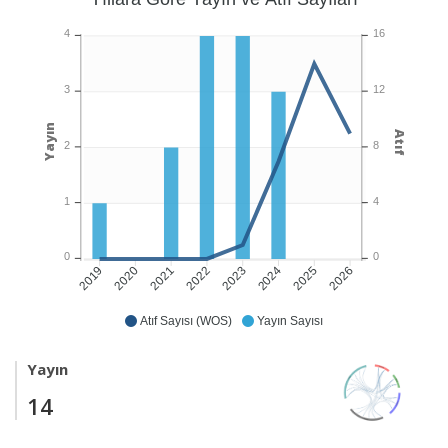
4
16
3
12
Yayın
Atıf
2
8
1
4
0
0
2020
2021
2022
2023
2024
2025
2026
2019
Atıf Sayısı (WOS)
Yayın Sayısı
Yayın
14