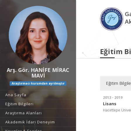
Ga
A
Eğitim Bi
Arş. Gör. HANİFE MİRAC
MAVİ
Eğitim Bilgile
Araştırmacı kurumdan ayrılmıştır
Ana Sayfa
2013 - 2019
Lisans
Eğitim Bilgileri
Hacettepe Ünivers
Araştırma Alanları
Akademik İdari Deneyim