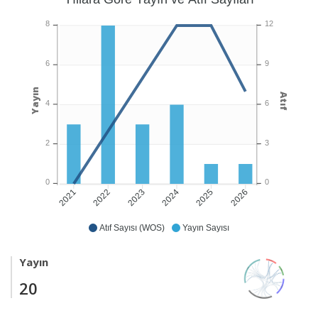
8
12
6
9
Yayın
Atıf
4
6
2
3
0
0
2022
2023
2024
2025
2026
2021
Atıf Sayısı (WOS)
Yayın Sayısı
Yayın
20