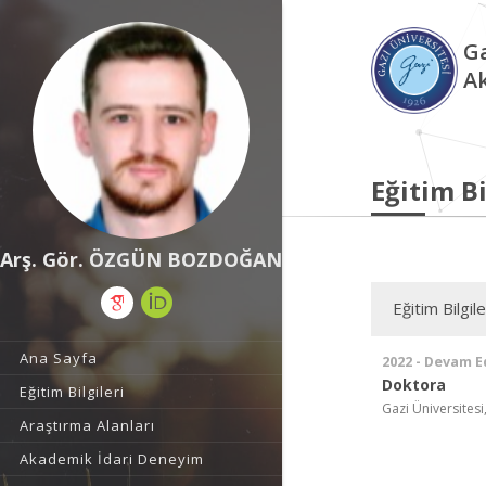
Ga
A
Eğitim Bi
Arş. Gör. ÖZGÜN BOZDOĞAN
Eğitim Bilgile
Ana Sayfa
2022 - Devam E
Doktora
Eğitim Bilgileri
Gazi Üniversitesi
Araştırma Alanları
Akademik İdari Deneyim