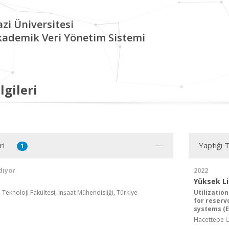
zi Üniversitesi
kademik Veri Yönetim Sistemi
lgileri
ri
Yaptığı 
1
diyor
2022
Yüksek L
, Teknoloji Fakültesi, İnşaat Mühendisliği, Türkiye
Utilizatio
for reserv
systems (E
Hacettepe Ün