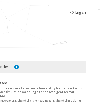
English
Tezler
1
isans
n of reservoir characterization and hydraulic fracturing
oir sti̇mulation modeling of enhanced geothermal
GS)
iversitesi, Mühendislik Fakültesi, İnşaat Mühendisliği Bölümü