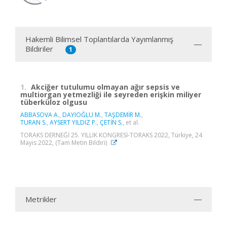
Hakemli Bilimsel Toplantılarda Yayımlanmış
Bildiriler
1
1.
Akciğer tutulumu olmayan ağır sepsis ve
multiorgan yetmezliği ile seyreden erişkin miliyer
tüberküloz olgusu
ABBASOVA A.
,
DAYIOĞLU M.
,
TAŞDEMİR M.
,
TURAN S.
,
AYSERT YILDIZ P.
,
ÇETİN S.
, et al.
TORAKS DERNEĞİ 25. YILLIK KONGRESİ-TORAKS 2022, Türkiye, 24
Mayıs 2022, (Tam Metin Bildiri)
Metrikler