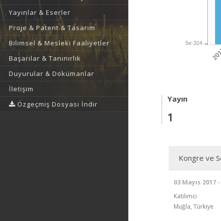
Yayınlar & Eserler
Proje & Patent & Tasarım
Bilimsel & Mesleki Faaliyetler
5e-324
20
Başarılar & Tanınırlık
Duyurular & Dokümanlar
İletişim
Yayın
Özgeçmiş Dosyası İndir
1
Kongre ve Se
03 Mayıs 2017 -
Katılımcı
Muğla, Türkiye