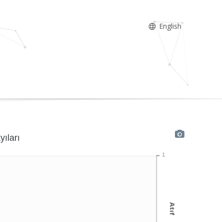
English
yıları
1
Atıf