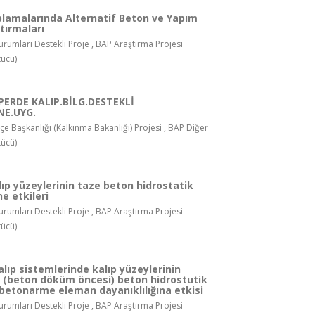
plamalarında Alternatif Beton ve Yapım
tırmaları
rumları Destekli Proje , BAP Araştırma Projesi
ücü)
ERDE KALIP.BİLG.DESTEKLİ
NE.UYG.
tçe Başkanlığı (Kalkınma Bakanlığı) Projesi , BAP Diğer
ücü)
lıp yüzeylerinin taze beton hidrostatik
ne etkileri
rumları Destekli Proje , BAP Araştırma Projesi
ücü)
lıp sistemlerinde kalıp yüzeylerinin
 (beton döküm öncesi) beton hidrostutik
 betonarme eleman dayanıklılığına etkisi
rumları Destekli Proje , BAP Araştırma Projesi