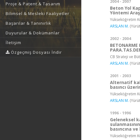
2004 - 2007
Proje & Patent & Tasarım
Beton Yol Ka
Yöntemi Araş
Bilimsel & Mesleki Faaliyetler
Yükseköğretim Ku
Başarılar & Tanınırlık
ARSLAN M.
(Yürüt
Duyurular & Dokümanlar
2002 - 2004
İletişim
BETONARME P
PARA.TAS.DE
Özgeçmiş Dosyası İndir
CB Strateji ve Bü
ARSLAN M.
(Yürüt
2001 - 2003
Alternatif ka
basıncı üzeri
Yükseköğretim Ku
ARSLAN M.
(Yürüt
1996 - 1996
Geleneksel ka
sulanmasının
basıncına ve
Yükseköğretim Ku