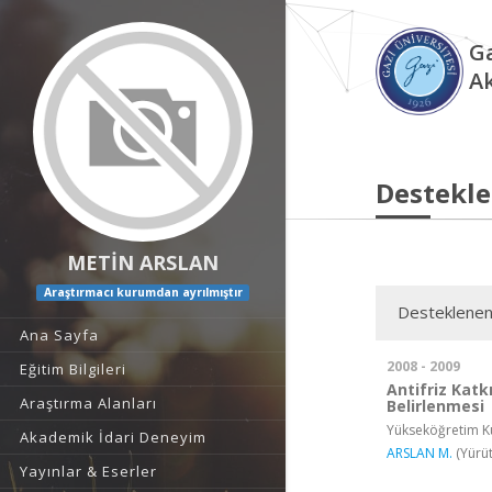
Ga
A
Destekle
METİN ARSLAN
Araştırmacı kurumdan ayrılmıştır
Desteklenen
Ana Sayfa
2008 - 2009
Eğitim Bilgileri
Antifriz Katk
Araştırma Alanları
Belirlenmesi
Yükseköğretim Ku
Akademik İdari Deneyim
ARSLAN M.
(Yürüt
Yayınlar & Eserler