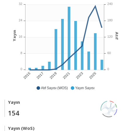
32
240
24
180
Yayın
Atıf
16
120
8
60
0
0
2017
2019
2021
2023
2025
2015
Atıf Sayısı (WOS)
Yayın Sayısı
Yayın
154
Yayın (WoS)