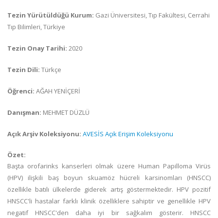
Tezin Yürütüldüğü Kurum:
Gazi Üniversitesi, Tıp Fakültesi, Cerrahi
Tıp Bilimleri, Türkiye
Tezin Onay Tarihi:
2020
Tezin Dili:
Türkçe
Öğrenci:
AĞAH YENİÇERİ
Danışman:
MEHMET DÜZLÜ
Açık Arşiv Koleksiyonu:
AVESİS Açık Erişim Koleksiyonu
Özet:
Başta orofarinks kanserleri olmak üzere Human Papilloma Virüs
(HPV) ilişkili baş boyun skuamöz hücreli karsinomları (HNSCC)
özellikle batılı ülkelerde giderek artış göstermektedir. HPV pozitif
HNSCC'li hastalar farklı klinik özelliklere sahiptir ve genellikle HPV
negatif HNSCC'den daha iyi bir sağkalım gösterir. HNSCC