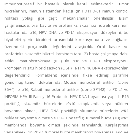
immünosupresif bir hastalık olarak kabul edilmektedir. Tümör
hücrelerinin, immün sistemden kaçışı için PD1:PD-L1 immün kontrol
noktası yolağı gibi çeşitli mekanizmalar önerilmiştir. Bizim
çalışmamızda, oral kavite ve orofarinks skuamöz hücreli karsinom
hastalarında p16, HPV DNA ve PD-L1 ekspresyon düzeylerini, bu
biyobelirteçlerin birbirleri arasındaki korelasyonunu ve sağkalım
üzerindeki prognostik değerlerini araştırdık. Oral kavite ve
orofarinks skuamöz hücreli karsinom tanılı 73 hasta çalışmaya dahil
edildi. İmmünhistokimya (IHC) ile p16 ve PD-L1 ekspresyonu,
kromojen in situ hibridizasyon (CISH) ile HPV 16 DNA ekspresyonları
değerlendirildi. Formaldehit içerisinde fikse edilmiş parafine
gömülmüş tümör dokularında, Mouse monoclonal antikor (clone
E6H4) ile p16, Rabbit monoclonal antikor (clone SP142) ile PD-L1 ve
INFORM HPV III Family 16 Probe ile HPV DNA boyaması yapıldı. P16
pozitifliği skuamöz hücrelerin ≥%10 sitoplazmik veya nükleer
boyanma olması, HPV DNA pozitifliği skuamöz hücrelerin ≥%1
nükleer boyanma olması ve PD-L1 pozitifliği tümöral hücre (TH) ≥%5
membranöz boyama olması şeklinde tanımlandı. Karşılaştırma
yapabilmek için PD-L1 tümöral hücre membranöz boyanması ≥%1 ve