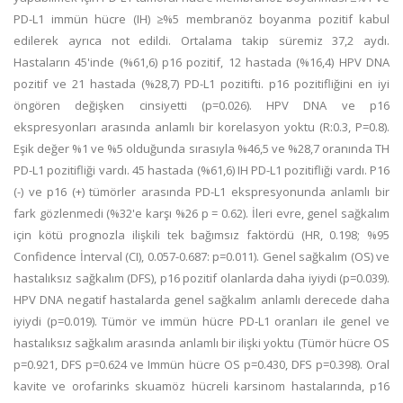
PD-L1 immün hücre (IH) ≥%5 membranöz boyanma pozitif kabul
edilerek ayrıca not edildi. Ortalama takip süremiz 37,2 aydı.
Hastaların 45'inde (%61,6) p16 pozitif, 12 hastada (%16,4) HPV DNA
pozitif ve 21 hastada (%28,7) PD-L1 pozitifti. p16 pozitifliğini en iyi
öngören değişken cinsiyetti (p=0.026). HPV DNA ve p16
ekspresyonları arasında anlamlı bir korelasyon yoktu (R:0.3, P=0.8).
Eşik değer %1 ve %5 olduğunda sırasıyla %46,5 ve %28,7 oranında TH
PD-L1 pozitifliği vardı. 45 hastada (%61,6) IH PD-L1 pozitifliği vardı. P16
(-) ve p16 (+) tümörler arasında PD-L1 ekspresyonunda anlamlı bir
fark gözlenmedi (%32'e karşı %26 p = 0.62). İleri evre, genel sağkalım
için kötü prognozla ilişkili tek bağımsız faktördü (HR, 0.198; %95
Confidence İnterval (CI), 0.057-0.687: p=0.011). Genel sağkalım (OS) ve
hastalıksız sağkalım (DFS), p16 pozitif olanlarda daha iyiydi (p=0.039).
HPV DNA negatif hastalarda genel sağkalım anlamlı derecede daha
iyiydi (p=0.019). Tümör ve immün hücre PD-L1 oranları ile genel ve
hastalıksız sağkalım arasında anlamlı bir ilişki yoktu (Tümör hücre OS
p=0.921, DFS p=0.624 ve Immün hücre OS p=0.430, DFS p=0.398). Oral
kavite ve orofarinks skuamöz hücreli karsinom hastalarında, p16