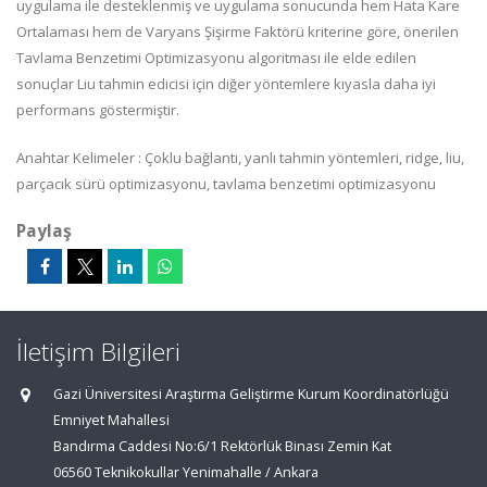
uygulama ile desteklenmiş ve uygulama sonucunda hem Hata Kare
Ortalaması hem de Varyans Şişirme Faktörü kriterine göre, önerilen
Tavlama Benzetimi Optimizasyonu algoritması ile elde edilen
sonuçlar Liu tahmin edicisi için diğer yöntemlere kıyasla daha iyi
performans göstermiştir.
Anahtar Kelimeler : Çoklu bağlantı, yanlı tahmin yöntemleri, ridge, liu,
parçacık sürü optimizasyonu, tavlama benzetimi optimizasyonu
Paylaş
İletişim Bilgileri
Gazi Üniversitesi Araştırma Geliştirme Kurum Koordinatörlüğü
Emniyet Mahallesi
Bandırma Caddesi No:6/1 Rektörlük Binası Zemin Kat
06560 Teknikokullar Yenimahalle / Ankara