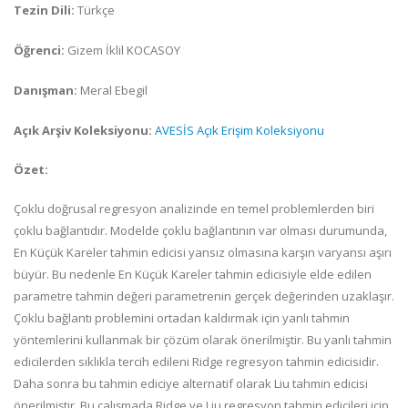
Tezin Dili:
Türkçe
Öğrenci:
Gizem İklil KOCASOY
Danışman:
Meral Ebegil
Açık Arşiv Koleksiyonu:
AVESİS Açık Erişim Koleksiyonu
Özet:
Çoklu doğrusal regresyon analizinde en temel problemlerden biri
çoklu bağlantıdır. Modelde çoklu bağlantının var olması durumunda,
En Küçük Kareler tahmin edicisi yansız olmasına karşın varyansı aşırı
büyür. Bu nedenle En Küçük Kareler tahmin edicisiyle elde edilen
parametre tahmin değeri parametrenin gerçek değerinden uzaklaşır.
Çoklu bağlantı problemini ortadan kaldırmak için yanlı tahmin
yöntemlerini kullanmak bir çözüm olarak önerilmiştir. Bu yanlı tahmin
edicilerden sıklıkla tercih edileni Ridge regresyon tahmin edicisidir.
Daha sonra bu tahmin ediciye alternatif olarak Liu tahmin edicisi
önerilmiştir. Bu çalışmada Ridge ve Liu regresyon tahmin edicileri için