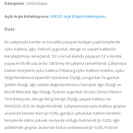
Danışman:
Selda Başar
Açık Arşiv Koleksiyonu:
AVESİS Açık Erişim Koleksiyonu
Özet:
Bu çalışmada kentte ve kırsalda yaşayan kırılgan yaşlı bireylerde
uyku kalitesi, ağrı, fiziksel uygunluk, denge ve yaşam kalitesini
karşılaştırmayı amaçlandı. 53’ ü kırsal alanda yaşayan 53’ ü kentte
yaşayan 65-85 yaş arası 106 birey ile çalışma tamamlandı. Çalışmaya
katılan bireylerin uyku kalitesi Pittsburg Uyku Kalitesi İndeksi, uyku
değerlendirmesi Epworth Uykululuk Ölçeği, yorgunluk Yorgunluk
Şiddet Ölçeği, ağrı şiddeti değerlendirmesi Geriatrik Ağrı Ölçeği ve
McGill Melzack Ağrı Ölçeği, fiziksel uygunluk düzeyi Senior Fitness
Test Bataryası, denge Berg Denge Ölçeği, yaşam kalitesi ise
WHOQOL-OLD ile değerlendirildi. Çalışmamızda uyku kalitesi gruplar
arasında benzer iken (p>0,05), gündüz uykululuk halinin kentteki
bireylerde daha yüksek seviyede olduğu belirlendi (p<0,05). Ağrı
şiddetinde gruplar arasında farka rastlanmadı (p>0,05). Fiziksel