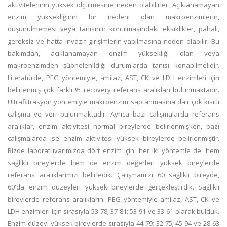
aktivitelerinin yüksek ölçülmesine neden olabilirler. Açıklanamayan
enzim yüksekliğinin bir nedeni olan makroenzimlerin,
düşünülmemesi veya tanısının konulmasındaki eksiklikler, pahalı,
gereksiz ve hatta invazif girişimlerin yapılmasına neden olabilir. Bu
bakımdan, açıklanamayan enzim yüksekliği olan veya
makroenzimden şüphelenildiği durumlarda tanısı konabilmelidir.
Literatürde, PEG yöntemiyle, amilaz, AST, CK ve LDH enzimleri için
belirlenmiş çok farklı % recovery referans aralıkları bulunmaktadır.
Ultrafiltrasyon yöntemiyle makroenzim saptanmasına dair çok kısıtlı
çalışma ve veri bulunmaktadır. Ayrıca bazı çalışmalarda referans
aralıklar, enzim aktivitesi normal bireylerde belirlenmişken, bazı
çalışmalarda ise enzim aktivitesi yüksek bireylerde belirlenmiştir.
Bizde laboratuvarımızda dört enzim için, her iki yöntemle de, hem
sağlıklı bireylerde hem de enzim değerleri yüksek bireylerde
referans aralıklarımızı belirledik. Çalışmamızı 60 sağlıklı bireyde,
60'da enzim düzeyleri yüksek bireylerde gerçekleştirdik. Sağlıklı
bireylerde referans aralıklarını PEG yöntemiyle amilaz, AST, CK ve
LDH enzimleri için sırasıyla 53-78; 37-81; 53-91 ve 33-61 olarak bulduk.
Enzim düzeyi yüksek bireylerde sırasıyla 44-79; 32-75; 45-94 ve 28-63