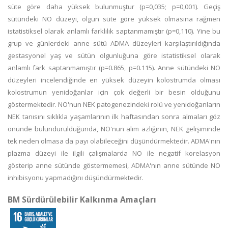
süte göre daha yüksek bulunmuştur (p=0,035; p=0,001). Geçiş
sütündeki NO düzeyi, olgun süte göre yüksek olmasına rağmen
istatistiksel olarak anlamlı farklılık saptanmamıştır (p=0,110). Yine bu
grup ve günlerdeki anne sütü ADMA düzeyleri karşılaştırıldığında
gestasyonel yaş ve sütün olgunluğuna göre istatistiksel olarak
anlamlı fark saptanmamıştır (p=0.865, p=0.115). Anne sütündeki NO
düzeyleri incelendiğinde en yüksek düzeyin kolostrumda olması
kolostrumun yenidoğanlar için çok değerli bir besin olduğunu
göstermektedir. NO'nun NEK patogenezindeki rolü ve yenidoğanların
NEK tanısını sıklıkla yaşamlarının ilk haftasından sonra almaları göz
önünde bulundurulduğunda, NO'nun alım azlığının, NEK gelişiminde
tek neden olmasa da payı olabileceğini düşündürmektedir. ADMA'nın
plazma düzeyi ile ilgili çalışmalarda NO ile negatif korelasyon
gösterip anne sütünde göstermemesi, ADMA'nın anne sütünde NO
inhibisyonu yapmadığını düşündürmektedir.
BM Sürdürülebilir Kalkınma Amaçları