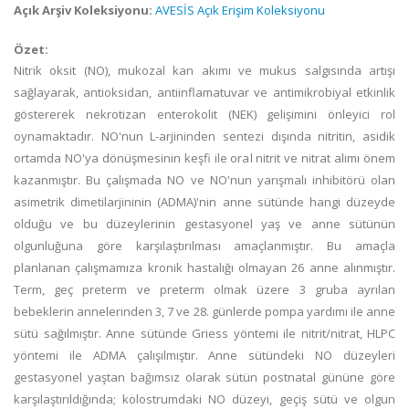
Açık Arşiv Koleksiyonu:
AVESİS Açık Erişim Koleksiyonu
Özet:
Nitrik oksit (NO), mukozal kan akımı ve mukus salgısında artışı
sağlayarak, antioksidan, antiinflamatuvar ve antimikrobiyal etkinlik
göstererek nekrotizan enterokolit (NEK) gelişimini önleyici rol
oynamaktadır. NO'nun L-arjininden sentezi dışında nitritin, asidik
ortamda NO'ya dönüşmesinin keşfi ile oral nitrit ve nitrat alımı önem
kazanmıştır. Bu çalışmada NO ve NO'nun yarışmalı inhibitörü olan
asimetrik dimetilarjininin (ADMA)'nin anne sütünde hangi düzeyde
olduğu ve bu düzeylerinin gestasyonel yaş ve anne sütünün
olgunluğuna göre karşılaştırılması amaçlanmıştır. Bu amaçla
planlanan çalışmamıza kronik hastalığı olmayan 26 anne alınmıştır.
Term, geç preterm ve preterm olmak üzere 3 gruba ayrılan
bebeklerin annelerinden 3, 7 ve 28. günlerde pompa yardımı ile anne
sütü sağılmıştır. Anne sütünde Griess yöntemi ile nitrit/nitrat, HLPC
yöntemi ile ADMA çalışılmıştır. Anne sütündeki NO düzeyleri
gestasyonel yaştan bağımsız olarak sütün postnatal gününe göre
karşılaştırıldığında; kolostrumdaki NO düzeyi, geçiş sütü ve olgun