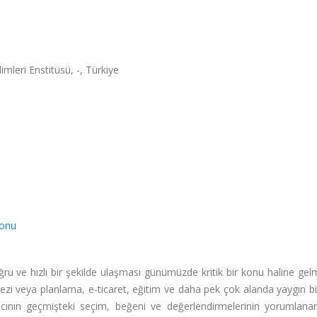
imleri Enstitüsü, -, Türkiye
yonu
doğru ve hızlı bir şekilde ulaşması günümüzde kritik bir konu haline gelm
 gezi veya planlama, e-ticaret, eğitim ve daha pek çok alanda yaygın bi
nıcının geçmişteki seçim, beğeni ve değerlendirmelerinin yorumlanara