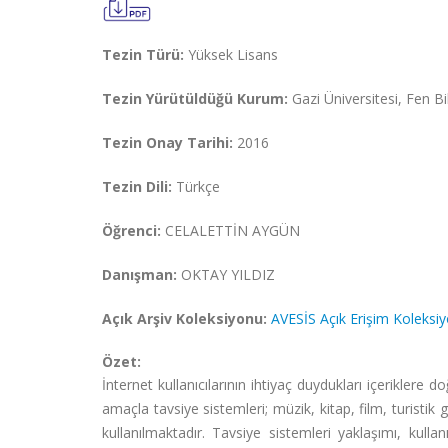
Tezin Türü:
Yüksek Lisans
Tezin Yürütüldüğü Kurum:
Gazi Üniversitesi, Fen Bil
Tezin Onay Tarihi:
2016
Tezin Dili:
Türkçe
Öğrenci:
CELALETTİN AYGÜN
Danışman:
OKTAY YILDIZ
Açık Arşiv Koleksiyonu:
AVESİS Açık Erişim Koleksi
Özet:
İnternet kullanıcılarının ihtiyaç duydukları içeriklere 
amaçla tavsiye sistemleri; müzik, kitap, film, turistik
kullanılmaktadır. Tavsiye sistemleri yaklaşımı, kulla