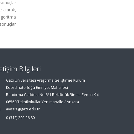
sonuçlar
e alarak,
lgoritma
 sonuçlar
letişim Bilgileri
Gazi Üniversitesi Araştırma Geliştirme Kurum
Koordinatörlüğü Emniyet Mahallesi
Bandırma Caddesi No:6/1 Rektörlük Binası Zemin Kat
06560 Teknikokullar Yenimahalle / Ankara
avesis@gazi.edu.tr
0 (312) 202 26 80