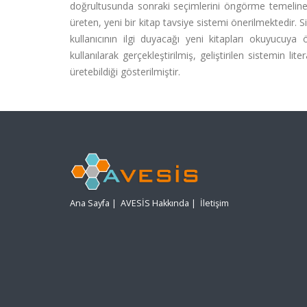
doğrultusunda sonraki seçimlerini öngörme temeline 
üreten, yeni bir kitap tavsiye sistemi önerilmektedir. 
kullanıcının ilgi duyacağı yeni kitapları okuyucuy
kullanılarak gerçekleştirilmiş, geliştirilen sistemin l
üretebildiği gösterilmiştir.
Ana Sayfa
|
AVESİS Hakkında
|
İletişim