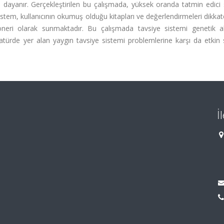
dayanır. Gerçekleştirilen bu çalışmada, yüksek oranda tatmin edici 
Sistem, kullanıcının okumuş olduğu kitapları ve değerlendirmeleri dikkat
a öneri olarak sunmaktadır. Bu çalışmada tavsiye sistemi genetik a
iteratürde yer alan yaygın tavsiye sistemi problemlerine karşı da etkin
İ