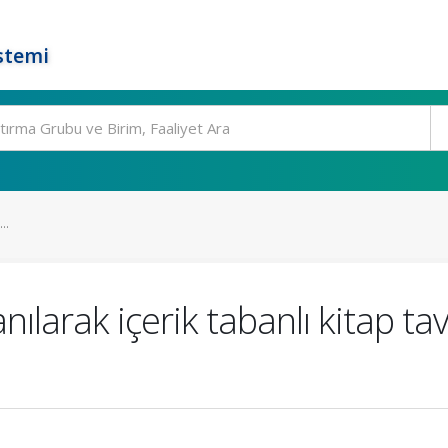
stemi
..
nılarak içerik tabanlı kitap ta