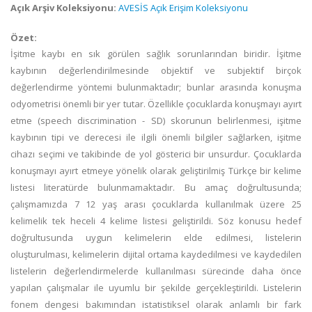
Açık Arşiv Koleksiyonu:
AVESİS Açık Erişim Koleksiyonu
Özet:
İşitme kaybı en sık görülen sağlık sorunlarından biridir. İşitme
kaybının değerlendirilmesinde objektif ve subjektif birçok
değerlendirme yöntemi bulunmaktadır; bunlar arasında konuşma
odyometrisi önemli bir yer tutar. Özellikle çocuklarda konuşmayı ayırt
etme (speech discrimination - SD) skorunun belirlenmesi, işitme
kaybının tipi ve derecesi ile ilgili önemli bilgiler sağlarken, işitme
cihazı seçimi ve takibinde de yol gösterici bir unsurdur. Çocuklarda
konuşmayı ayırt etmeye yönelik olarak geliştirilmiş Türkçe bir kelime
listesi literatürde bulunmamaktadır. Bu amaç doğrultusunda;
çalışmamızda 7 12 yaş arası çocuklarda kullanılmak üzere 25
kelimelik tek heceli 4 kelime listesi geliştirildi. Söz konusu hedef
doğrultusunda uygun kelimelerin elde edilmesi, listelerin
oluşturulması, kelimelerin dijital ortama kaydedilmesi ve kaydedilen
listelerin değerlendirmelerde kullanılması sürecinde daha önce
yapılan çalışmalar ile uyumlu bir şekilde gerçekleştirildi. Listelerin
fonem dengesi bakımından istatistiksel olarak anlamlı bir fark