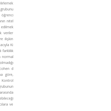
elirlemek
a grubunu
 öğrenci
nın nitel
z edilmek
k veriler
e ilişkin
acıyla Ki
farklılık
in normal
 olmadığı
 cohen d
na göre,
 Kontrol
 grubunun
 arasında
ebileceği
cılara ve