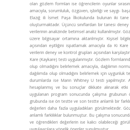
olan gözlem formları ise öğrencilerin oyunlar sıras
amacıyla, sorumluluk, özgüven, işbirliği ve saygı- başa
Elazığ ili İsmet Paşa İlkokulunda bulunan iki ta
oluşturmaktadır. Üçüncü sınıflardan bir tanesi deney g
verilerinin analizinde betimsel analiz kullanılmıştır. 
üzere bilgisayar ortamına aktarılmıştır. Kişisel bilg
açısından eşitliğini ispatlamak amacıyla da Ki Kare 
verilerin deney ve kontrol grupları açısından karşılaştı
Kare (Kaykare) testi uygulanmıştır. Gözlem formlarında 
olup olmadığını belirlemek amacıyla, dağılımın norma
dağılımda olup olmadığını belirlemek için uygunluk te
durumlarda ise Mann Whitney U testi yapılmıştır. 
hesaplanmış ve bu sonuçlar dikkate alınarak etki
uygulanan program sonucunda çalışma grubunun ön t
grubunda ise ön testte ve son testte anlamlı bir fark
değerleri daha fazla uyguladıkları görülmektedir. G
anlamlı farklılıklar bulunmuştur. Bu çalışma sonucunda
ve öğrendikleri değerlerin ise kalıcı olabileceği gö
uygulayıcılara yönelik öneriler sunulmuştur.