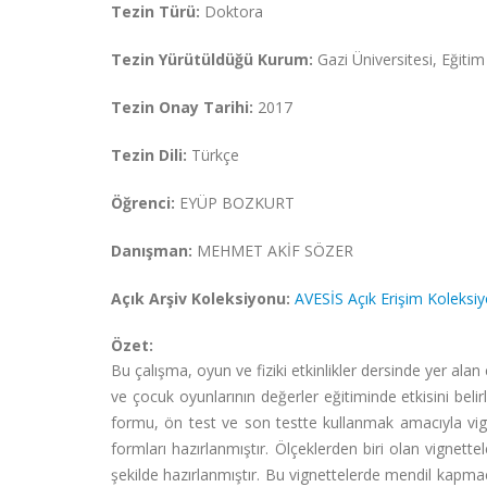
Tezin Türü:
Doktora
Tezin Yürütüldüğü Kurum:
Gazi Üniversitesi, Eğitim 
Tezin Onay Tarihi:
2017
Tezin Dili:
Türkçe
Öğrenci:
EYÜP BOZKURT
Danışman:
MEHMET AKİF SÖZER
Açık Arşiv Koleksiyonu:
AVESİS Açık Erişim Koleksi
Özet:
Bu çalışma, oyun ve fiziki etkinlikler dersinde yer ala
ve çocuk oyunlarının değerler eğitiminde etkisini belir
formu, ön test ve son testte kullanmak amacıyla vi
formları hazırlanmıştır. Ölçeklerden biri olan vignettel
şekilde hazırlanmıştır. Bu vignettelerde mendil kapmaca,