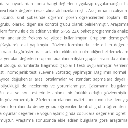
ında ve oyunlardan sonra hangi değerleri uygulayıp uygulamadığını b
rıyı tebrik değerleri esas alınarak hazırlanmıştır. Araştırmanın çalışm
ne üçüncü sınıf şubesinde öğrenim gören öğrencilerden toplam 40
rubu olarak, diğeri ise kontrol grubu olarak belirlenmiştir. Araştırma
Gözlem formu ile elde edilen veriler, SPSS 22.0 paket programında anali
ilerin analizinde frekans ve yüzde kullanılmıştır. Grupların demografi
(Kaykare) testi yapılmıştır. Gözlem formlarında elde edilen değerler
rılmasında görüşler arası anlamlı farklılık olup olmadığını belirlemek am
yer alan değerlerin toplam puanlarına ilişkin gruplar arasında anlamlı 
l olduğu durumlarda Bağımsız gruplar t testi uygulanmıştır. Veriler
sti, homojenlik testi (Levene Statistic) yapılmıştır. Dağılımın normal
Ayrıca değişkenler arası ortalamalar ve standart sapmalara dayalı
 büyüklüğü de incelenmiş ve yorumlanmıştır. Çalışmanın bulguları
est ve son testlerinde anlamlı bir farklılık olduğu gözlenmiştir.
lılık gözlenmemiştir. Gözlem formlarının analizi sonucunda ise deney
özlem formlarında deney grubu öğrencileri kontrol grubu öğrencileri
 oyunlar değerler ile yoğunlaştırıldığında çocuklara değerlerin öğretil
rülmüştür. Araştırma sonucunda elde edilen bulgulara göre araştırma