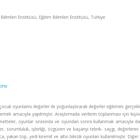
Bilimleri Enstitüsü, Eğitim Bilimleri Enstitüsü, Türkiye
yonu
n çocuk oyunlarını değerler ile yoğunlaştırarak değerler eğitimini gerçek
lemek amacıyla yapılmıştır. Araştırmada verilerin toplanması için kişisel
gnetteler, oyunlar sırasında ve oyundan sonra kullanmak amacıyla d
er, sorumluluk, işbirliği, özgüven ve başarıyı tebrik- saygı, değerlerini
 yakan top, yedi kiremit ve altın bilezik oyunları kullanılmıştır. Diğer 