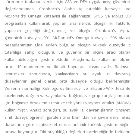
sürecinde toplanan veriler için AFA ve DFA uygulanmış; güvenirlik
değerlendirmesi Cronbach's Alpha iç tutarlılık katsayısı ve
McDonald's Omega katsayısı ile sağlanmıştır. SPSS ve Mplus 8.0
programları kullanılarak yapılan analizlerde, ölçeğin iki faktörlü
yapısının geçerliği doğrulanmış ve ölçeğin Cronbach's Alpha
güvenirlik katsayısı ,901, McDonald's Omega katsayısı .906 olarak
hesaplanmıştır. Elde edilen bulgular, ölçeğin yüksek düzeyde iç
tutarlılığa sahip olduğunu ve güvenilir bir ölçme aracı olarak
kullanılabileceğini göstermektedir. Araştırmada kullanılan ölçme
aracı, 19 maddeden ve iki alt boyuttan oluşmaktadır. Betimsel
istatistikler sonucunda, katılımcıların su ayak izi davranış
düzeylerinin genel olarak orta düzeyde olduğu belirlenmiştir.
Verilerin normalliği Kolmogorov-Smirnov ve Shapiro-Wilk testi ile
incelenmiş, dağılım varsayımlarına bağlı olarak grup karşılaştırmaları
için bağımsız örneklem t-testi ve tek yönlü varyans analizi (ANOVA)
kullanılmıştır. Analiz sonuçları, su ayak izi davranışlarının cinsiyet,
sınıf düzeyi, öğrenim görülen ana bilim dalı ve çevre dersi alma
durumuna göre istatistiksel olarak anlamlı farklılık göstermediğini
ortaya koymuştur. Etki büyüklüğü değerleri incelendiğinde farkların