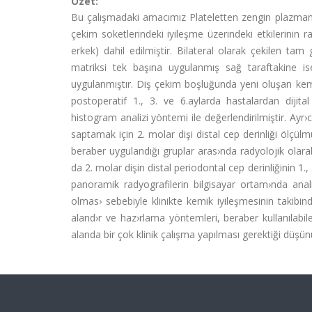
Özet:
Bu çalışmadaki amacımız Plateletten zengin plazman›
çekim soketlerindeki iyileşme üzerindeki etkilerinin r
erkek) dahil edilmiştir. Bilateral olarak çekilen ta
matriksi tek başına uygulanmış sağ taraftakine ise
uygulanmıştır. Diş çekim boşluğunda yeni oluşan kemiğ
postoperatif 1., 3. ve 6.aylarda hastalardan dij
histogram analizi yöntemi ile değerlendirilmiştir. Ayr›
saptamak için 2. molar dişi distal cep derinliği öl
beraber uygulandığı gruplar aras›nda radyolojik olara
da 2. molar dişin distal periodontal cep derinliğinin 1.,
panoramik radyografilerin bilgisayar ortam›nda anal
olmas› sebebiyle klinikte kemik iyileşmesinin takibind
aland›r ve haz›rlama yöntemleri, beraber kullanılabil
alanda bir çok klinik çalışma yapılması gerektiği düşün