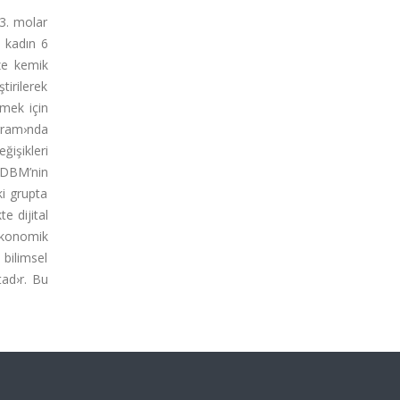
3. molar
2 kadın 6
ize kemik
irilerek
lmek için
gram›nda
ğişikleri
e DBM’nin
ki grupta
e dijital
ekonomik
 bilimsel
tad›r. Bu