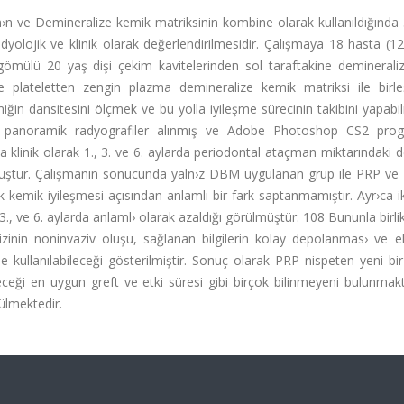
n ve Demineralize kemik matriksinin kombine olarak kullanıldığında 
adyolojik ve klinik olarak değerlendirilmesidir. Çalışmaya 18 hasta (1
m gömülü 20 yaş dişi çekim kavitelerinden sol taraftakine demineral
 plateletten zengin plazma demineralize kemik matriksi ile birleşt
in dansitesini ölçmek ve bu yolla iyileşme sürecinin takibini yapabi
ital panoramik radyografiler alınmış ve Adobe Photoshop CS2 pro
ca klinik olarak 1., 3. ve 6. aylarda periodontal ataçman miktarındaki de
çülmüştür. Çalışmanın sonucunda yaln›z DBM uygulanan grup ile PRP v
k kemik iyileşmesi açısından anlamlı bir fark saptanmamıştır. Ayr›ca i
 3., ve 6. aylarda anlaml› olarak azaldığı görülmüştür. 108 Bununla birlikt
izinin noninvaziv oluşu, sağlanan bilgilerin kolay depolanmas› ve 
e kullanılabileceği gösterilmiştir. Sonuç olarak PRP nispeten yeni bir
eceği en uygun greft ve etki süresi gibi birçok bilinmeyeni bulunmak
ülmektedir.