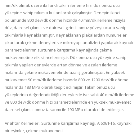
mm/dk olmak üzere iki farklı takım ilerleme hızı düz omuz ucu
yüzeyine sahip takımla kullanılarak çalışılmıştır. Deneyin ikinci
bölümünde 800 dev/dk dönme hızında 40 mm/dk ilerleme hızıyla
düz, dairesel çıkıntılı ve dairesel girintili omuz yüzeyi ucuna sahip
takımlarla kaynaklanmıştır. Kaynaklanan plakalardan numuneler
çıkarılarak çekme deneyleri ve mikroyapı analizleri yapılarak kaynak
parametrelerinin sürtünme karıştırma kaynağında çekme
mukavemetine etkisi incelenmiştir. Düz omuz ucu yüzeyine sahip
takımla yapılan deneylerde artan dönme ve azalan ilerleme
hızlarında çekme mukavemetinde azalış görülmüştür. En yüksek
mukavemet 90 mm/dk ilerleme hızında 800 ve 1200 dev/dk dönme
hızlarında 183 MPa olarak tespit edilmiştir. Takım omuz ucu
yüzeylerinin değerlendirildiği deneylerde ise sabit 40 mm/dk ilerleme
ve 800 dev/dk dönme hızı parametrelerinde en yüksek mukavemet
dairesel çıkıntılı omuz tasarımı ile 190 MPa olarak elde edilmiştir.
Anahtar Kelimeler : Sürtünme karıştırma kaynağı, Al6061-T6, kaynaklı
birleşimler, çekme mukavemeti.