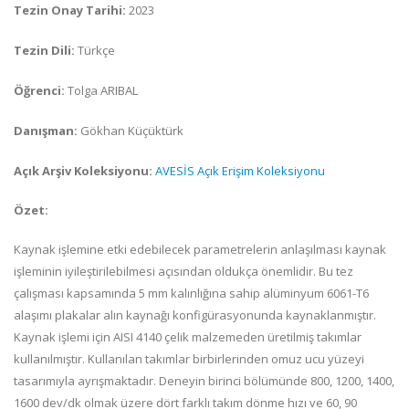
Tezin Onay Tarihi:
2023
Tezin Dili:
Türkçe
Öğrenci:
Tolga ARIBAL
Danışman:
Gökhan Küçüktürk
Açık Arşiv Koleksiyonu:
AVESİS Açık Erişim Koleksiyonu
Özet:
Kaynak işlemine etki edebilecek parametrelerin anlaşılması kaynak
işleminin iyileştirilebilmesi açısından oldukça önemlidir. Bu tez
çalışması kapsamında 5 mm kalınlığına sahip alüminyum 6061-T6
alaşımı plakalar alın kaynağı konfigürasyonunda kaynaklanmıştır.
Kaynak işlemi için AISI 4140 çelik malzemeden üretilmiş takımlar
kullanılmıştır. Kullanılan takımlar birbirlerinden omuz ucu yüzeyi
tasarımıyla ayrışmaktadır. Deneyin birinci bölümünde 800, 1200, 1400,
1600 dev/dk olmak üzere dört farklı takım dönme hızı ve 60, 90