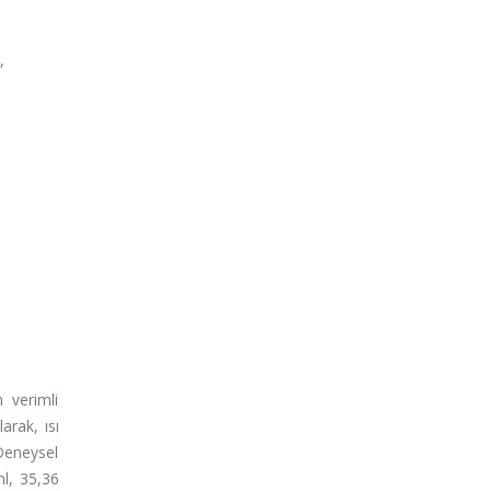
,
n verimli
arak, ısı
 Deneysel
ml, 35,36