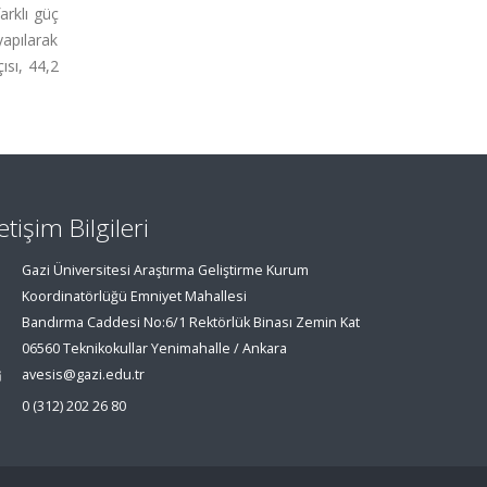
arklı güç
yapılarak
ısı, 44,2
letişim Bilgileri
Gazi Üniversitesi Araştırma Geliştirme Kurum
Koordinatörlüğü Emniyet Mahallesi
Bandırma Caddesi No:6/1 Rektörlük Binası Zemin Kat
06560 Teknikokullar Yenimahalle / Ankara
avesis@gazi.edu.tr
0 (312) 202 26 80