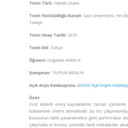
Tezin Türü:
Yüksek Lisans
Tezin Yürütüldüğü Kurum:
Gazi Üniversitesi, Fen 
Türkiye
Tezin Onay Tarihi:
2019
Tezin Dili:
Türkçe
Öğrenci:
Doğukan KARACA
Danışman:
TAYFUN MENLİK
Açık Arşiv Koleksiyonu:
AVESİS Açık Erişim Koleksi
Özet:
Fosil kökenli enerji kaynaklarının zaman içerisinde 
kullanımının önemi artmaktadır. Bu tez çalışmasında, 
borusunun farklı parametrelere göre performansı den
çalışmada ısı borusu üzerinde farklı noktalardan alına