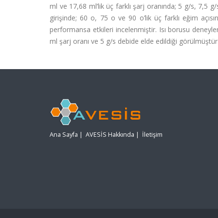
ml ve 17,68 ml’lik üç farklı şarj oranında; 5 g/s, 7,5 g
girişinde; 60 o, 75 o ve 90 o’lik üç farklı eğim açısı
performansa etkileri incelenmiştir. Isı borusu deneyle
ml şarj oranı ve 5 g/s debide elde edildiği görülmüştür
Ana Sayfa
|
AVESİS Hakkında
|
İletişim