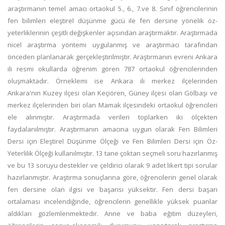
araştırmanın temel amacı ortaokul 5., 6., 7.ve 8. Sınıf öğrencilerinin
fen bilimleri eleştirel düşünme gücü ile fen dersine yönelik öz-
yeterliklerinin çeşitli değişkenler açısından araştırmaktır. Araştırmada
nicel araştırma yöntemi uygulanmış ve araştırmacı tarafından
önceden planlanarak gerçekleştirilmiştir. Araştırmanın evreni Ankara
ili resmi okullarda öğrenim gören 787 ortaokul öğrencilerinden
oluşmaktadır. Örneklemi ise Ankara ili merkez ilçelerinden
Ankara'nın Kuzey ilçesi olan Keçiören, Güney ilçesi olan Gölbaşı ve
merkez ilçelerinden biri olan Mamak ilçesindeki ortaokul öğrencileri
ele alınmıştır. Araştırmada verileri toplarken iki ölçekten
faydalanılmıştır. Araştırmanın amacına uygun olarak Fen Bilimleri
Dersi için Eleştirel Düşünme Ölçeği ve Fen Bilimleri Dersi için Öz-
Yeterlilik Ölçeği kullanılmıştır. 13 tane çoktan seçmeli soru hazırlanmış
ve bu 13 soruyu destekler ve çeldirici olarak 9 adet likert tipi sorular
hazırlanmıştır. Araştırma sonuçlarına göre, öğrencilerin genel olarak
fen dersine olan ilgisi ve başarısı yüksektir. Fen dersi başarı
ortalaması incelendiğinde, öğrencilerin genellikle yüksek puanlar
aldıkları gözlemlenmektedir. Anne ve baba eğitim düzeyleri,