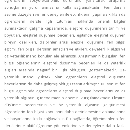
öğrencilerin sosyo-ekonomik durumunu yansıtarak araştırma
sonuçlarının yorumlanmasına katkı sağlamaktadır. Fen dersini
sevme düzeyleri ve fen deneyleri ile etkinliklerini yapma sıklıkları da
öğrencilerin dersle ilgili tutumları hakkında önemli bilgiler
sunmaktadır. Çalışma kapsamında, eleştirel düşünmenin tanımı ve
boyutları, eleştirel düşünme becerileri, eğitimde eleştirel düşünen
bireyin özellikleri, disiplinler arası eleştirel düşünme, fen bilgisi
eğitimi, fen bilgisi dersinin amaçları ve etkileri, öz-yeterlilik algısı ve
öz yeterlilik inancı konuları ele alınmıştır. Araştırmanın bulguları, fen
bilgisi öğrencilerinin eleştirel düşünme becerileri ile öz yeterlilik
algıları arasında negatif bir ilişki olduğunu göstermektedir. Öz-
yeterlilik inancı yüksek olan öğrencilerin eleştirel düşünme
becerilerinin de daha gelişmiş olduğu tespit edilmiştir. Bu sonuç, fen
bilgisi eğitiminde öğrencilerin eleştirel düşünme becerilerini ve öz
yeterlilik algılarını güçlendirmenin önemini vurgulamaktadır. Eleştirel
düşünme becerilerinin ve öz yeterlilik algısının geliştirilmesi,
öğrencilerin fen bilgisi konularını daha derinlemesine anlamalarına
ve başarılarına katkı sağlayabilir. Bu bağlamda, öğretmenlerin fen
derslerinde aktif öğrenme yöntemlerine ve deneylere daha fazla