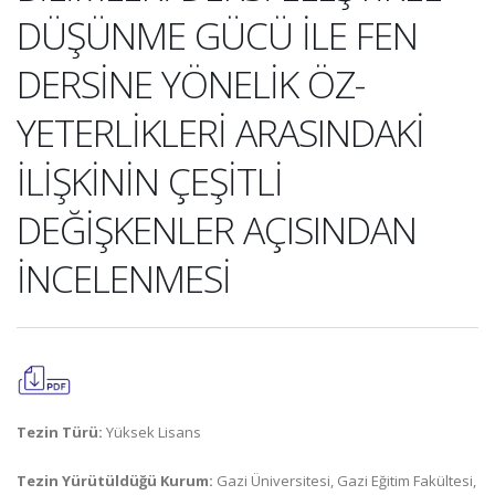
DÜŞÜNME GÜCÜ İLE FEN
DERSİNE YÖNELİK ÖZ-
YETERLİKLERİ ARASINDAKİ
İLİŞKİNİN ÇEŞİTLİ
DEĞİŞKENLER AÇISINDAN
İNCELENMESİ
Tezin Türü:
Yüksek Lisans
Tezin Yürütüldüğü Kurum:
Gazi Üniversitesi, Gazi Eğitim Fakültesi,