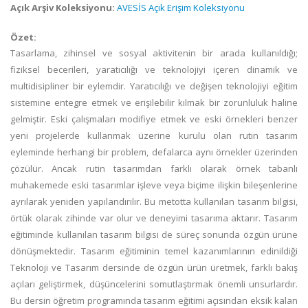
Açık Arşiv Koleksiyonu:
AVESİS Açık Erişim Koleksiyonu
Özet:
Tasarlama, zihinsel ve sosyal aktivitenin bir arada kullanıldığı;
fiziksel becerileri, yaratıcılığı ve teknolojiyi içeren dinamik ve
multidisipliner bir eylemdir. Yaratıcılığı ve değişen teknolojiyi eğitim
sistemine entegre etmek ve erişilebilir kılmak bir zorunluluk haline
gelmiştir. Eski çalışmaları modifiye etmek ve eski örnekleri benzer
yeni projelerde kullanmak üzerine kurulu olan rutin tasarım
eyleminde herhangi bir problem, defalarca aynı örnekler üzerinden
çözülür. Ancak rutin tasarımdan farklı olarak örnek tabanlı
muhakemede eski tasarımlar işleve veya biçime ilişkin bileşenlerine
ayrılarak yeniden yapılandırılır. Bu metotta kullanılan tasarım bilgisi,
örtük olarak zihinde var olur ve deneyimi tasarıma aktarır. Tasarım
eğitiminde kullanılan tasarım bilgisi de süreç sonunda özgün ürüne
dönüşmektedir. Tasarım eğitiminin temel kazanımlarının edinildiği
Teknoloji ve Tasarım dersinde de özgün ürün üretmek, farklı bakış
açıları geliştirmek, düşüncelerini somutlaştırmak önemli unsurlardır.
Bu dersin öğretim programında tasarım eğitimi açısından eksik kalan