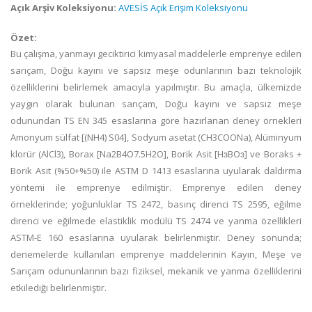
Açık Arşiv Koleksiyonu:
AVESİS Açık Erişim Koleksiyonu
Özet:
Bu çalışma, yanmayı geciktirici kimyasal maddelerle emprenye edilen
sarıçam, Doğu kayını ve sapsız meşe odunlarının bazı teknolojik
özelliklerini belirlemek amacıyla yapılmıştır. Bu amaçla, ülkemizde
yaygın olarak bulunan sarıçam, Doğu kayını ve sapsız meşe
odunundan TS EN 345 esaslarına göre hazırlanan deney örnekleri
Amonyum sülfat [(NH4) S04], Sodyum asetat (CH3COONa), Alüminyum
klorür (AlCl3), Borax [Na2B4O7.5H2O], Borik Asit [HɜBOɜ] ve Boraks +
Borik Asit (%50+%50) ile ASTM D 1413 esaslarına uyularak daldırma
yöntemi ile emprenye edilmiştir. Emprenye edilen deney
örneklerinde; yoğunluklar TS 2472, basınç direnci TS 2595, eğilme
direnci ve eğilmede elastiklik modülü TS 2474 ve yanma özellikleri
ASTM-E 160 esaslarına uyularak belirlenmiştir. Deney sonunda;
denemelerde kullanılan emprenye maddelerinin Kayın, Meşe ve
Sarıçam odununlarının bazı fiziksel, mekanik ve yanma özelliklerini
etkilediği belirlenmiştir.