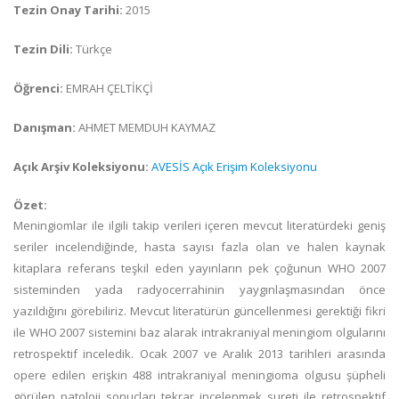
Tezin Onay Tarihi:
2015
Tezin Dili:
Türkçe
Öğrenci:
EMRAH ÇELTİKÇİ
Danışman:
AHMET MEMDUH KAYMAZ
Açık Arşiv Koleksiyonu:
AVESİS Açık Erişim Koleksiyonu
Özet:
Meningiomlar ile ilgili takip verileri içeren mevcut literatürdeki geniş
seriler incelendiğinde, hasta sayısı fazla olan ve halen kaynak
kitaplara referans teşkil eden yayınların pek çoğunun WHO 2007
sisteminden yada radyocerrahinin yaygınlaşmasından önce
yazıldığını görebiliriz. Mevcut literatürün güncellenmesi gerektiği fikri
ile WHO 2007 sistemini baz alarak intrakraniyal meningiom olgularını
retrospektif inceledik. Ocak 2007 ve Aralık 2013 tarihleri arasında
opere edilen erişkin 488 intrakraniyal meningioma olgusu şüpheli
görülen patoloji sonuçları tekrar incelenmek sureti ile retrospektif