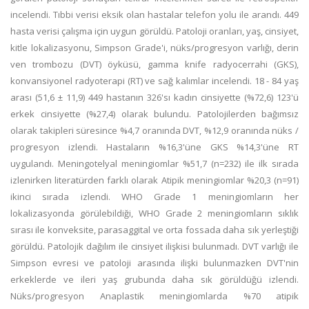
incelendi. Tıbbi verisi eksik olan hastalar telefon yolu ile arandı. 449
hasta verisi çalışma için uygun görüldü. Patoloji oranları, yaş, cinsiyet,
kitle lokalizasyonu, Simpson Grade'i, nüks/progresyon varlığı, derin
ven trombozu (DVT) öyküsü, gamma knife radyocerrahi (GKS),
konvansiyonel radyoterapi (RT) ve sağ kalımlar incelendi. 18 - 84 yaş
arası (51,6 ± 11,9) 449 hastanın 326'sı kadın cinsiyette (%72,6) 123'ü
erkek cinsiyette (%27,4) olarak bulundu. Patolojilerden bağımsız
olarak takipleri süresince %4,7 oranında DVT, %12,9 oranında nüks /
progresyon izlendi. Hastaların %16,3'üne GKS %14,3'üne RT
uygulandı. Meningotelyal meningiomlar %51,7 (n=232) ile ilk sırada
izlenirken literatürden farklı olarak Atipik meningiomlar %20,3 (n=91)
ikinci sırada izlendi. WHO Grade 1 meningiomların her
lokalizasyonda görülebildiği, WHO Grade 2 meningiomların sıklık
sırası ile konveksite, parasaggital ve orta fossada daha sık yerleştiği
görüldü. Patolojik dağılım ile cinsiyet ilişkisi bulunmadı. DVT varlığı ile
Simpson evresi ve patoloji arasında ilişki bulunmazken DVT'nin
erkeklerde ve ileri yaş grubunda daha sık görüldüğü izlendi.
Nüks/progresyon Anaplastik meningiomlarda %70 atipik