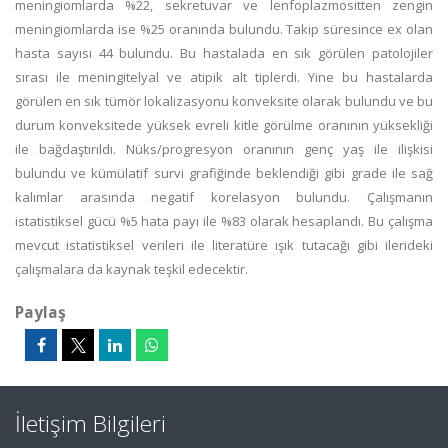
meningiomlarda %22, sekretuvar ve lenfoplazmositten zengin
meningiomlarda ise %25 oranında bulundu. Takip süresince ex olan
hasta sayısı 44 bulundu. Bu hastalada en sık görülen patolojiler
sırası ile meningitelyal ve atipik alt tiplerdi. Yine bu hastalarda
görülen en sık tümör lokalizasyonu konveksite olarak bulundu ve bu
durum konveksitede yüksek evreli kitle görülme oranının yüksekliği
ile bağdaştırıldı. Nüks/progresyon oranının genç yaş ile ilişkisi
bulundu ve kümülatif survi grafiğinde beklendiği gibi grade ile sağ
kalımlar arasında negatif korelasyon bulundu. Çalışmanın
istatistiksel gücü %5 hata payı ile %83 olarak hesaplandı. Bu çalışma
mevcut istatistiksel verileri ile literatüre ışık tutacağı gibi ilerideki
çalışmalara da kaynak teşkil edecektir.
Paylaş
İletişim Bilgileri