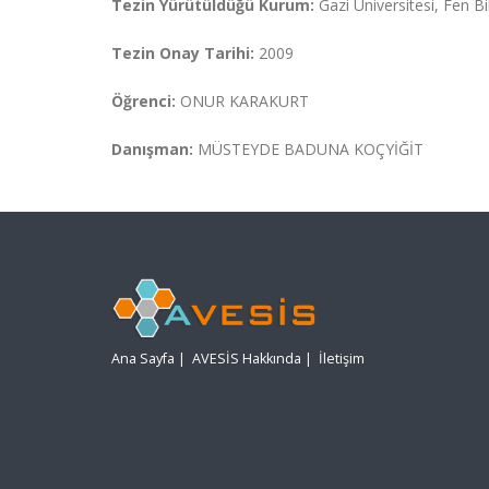
Tezin Yürütüldüğü Kurum:
Gazi Üniversitesi, Fen Bi
Tezin Onay Tarihi:
2009
Öğrenci:
ONUR KARAKURT
Danışman:
MÜSTEYDE BADUNA KOÇYİĞİT
Ana Sayfa
|
AVESİS Hakkında
|
İletişim