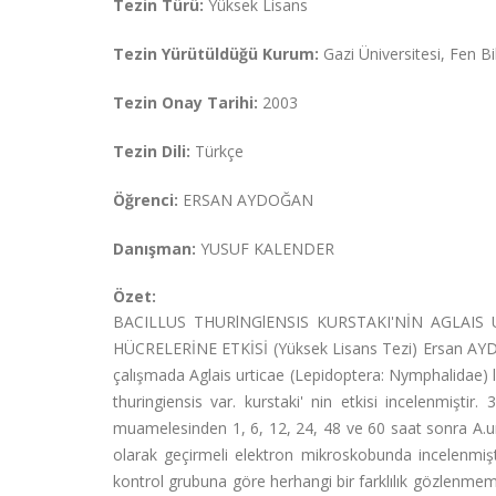
Tezin Türü:
Yüksek Lisans
Tezin Yürütüldüğü Kurum:
Gazi Üniversitesi, Fen B
Tezin Onay Tarihi:
2003
Tezin Dili:
Türkçe
Öğrenci:
ERSAN AYDOĞAN
Danışman:
YUSUF KALENDER
Özet:
BACILLUS THURlNGlENSIS KURSTAKI'NİN AGLAIS
HÜCRELERİNE ETKİSİ (Yüksek Lisans Tezi) Ersan 
çalışmada Aglais urticae (Lepidoptera: Nymphalidae) lar
thuringiensis var. kurstaki' nin etkisi incelenmiştir.
muamelesinden 1, 6, 12, 24, 48 ve 60 saat sonra A.urtic
olarak geçirmeli elektron mikroskobunda incelenmişt
kontrol grubuna göre herhangi bir farklılık gözlenme