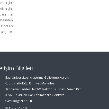
nmiştir.
lmiştir.
elerinin
lesinden
 Bacillus
 Doç. Dr.
letişim Bilgileri
Gazi Üniversitesi Araştırma Geliştirme Kurum
Koordinatörlüğü Emniyet Mahallesi
Bandırma Caddesi No:6/1 Rektörlük Binası Zemin Kat
06560 Teknikokullar Yenimahalle / Ankara
avesis@gazi.edu.tr
0 (312) 202 26 80