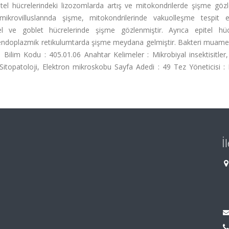
el hücrelerindeki lizozomlarda artış ve mitokondrilerde şişme gözle
rovilluslannda şişme, mitokondrilerinde vakuolleşme tespit edi
ve goblet hücrelerinde şişme gözlenmiştir. Ayrıca epitel hücr
 endoplazmik retikulumtarda şişme meydana gelmiştir. Bakteri muame
 Bilim Kodu : 405.01.06 Anahtar Kelimeler : Mikrobiyal insektisitler,
, Sitopatoloji, Elektron mikroskobu Sayfa Adedi : 49 Tez Yöneticisi :
İ