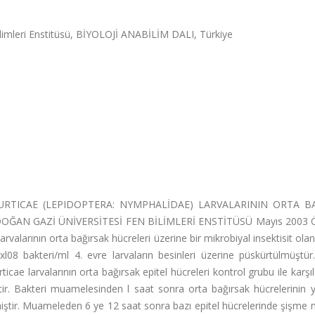
ilimleri Enstitüsü, BİYOLOJİ ANABİLİM DALI, Türkiye
 URTICAE (LEPIDOPTERA: NYMPHALİDAE) LARVALARININ ORTA B
AYDOĞAN GAZİ ÜNİVERSİTESİ FEN BİLİMLERİ ENSTİTÜSÜ Mayıs 2003
valarının orta bağırsak hücreleri üzerine bir mikrobiyal insektisit olan
 3xl08 bakteri/ml 4. evre larvaların besinleri üzerine püskürtülmüştür
ae larvalarının orta bağırsak epitel hücreleri kontrol grubu ile karşıl
ir. Bakteri muamelesinden l saat sonra orta bağırsak hücrelerinin y
miştir. Muameleden 6 ye 12 saat sonra bazı epitel hücrelerinde şişm