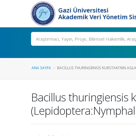
Gazi Üniversitesi
Akademik Veri Yönetim Si
Ara
ANA SAYFA
BACILLUS THURINGIENSIS KURSTAKI'NIN AGLA.
Bacillus thuringiensis k
(Lepidoptera:Nymphalid