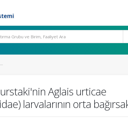
stemi
..
urstaki'nin Aglais urticae
ae) larvalarının orta bağırsak