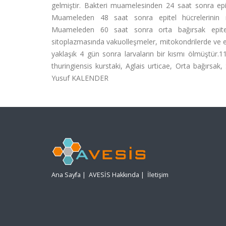
gelmiştir. Bakteri muamelesinden 24 saat sonra epit
Muameleden 48 saat sonra epitel hücrelerinin mik
Muameleden 60 saat sonra orta bağırsak epitel 
sitoplazmasında vakuolleşmeler, mitokondrilerde ve
yaklaşık 4 gün sonra larvaların bir kısmı ölmüştür.11
thuringiensis kurstaki, Aglais urticae, Orta bağırsak
Yusuf KALENDER
Ana Sayfa
|
AVESİS Hakkında
|
İletişim