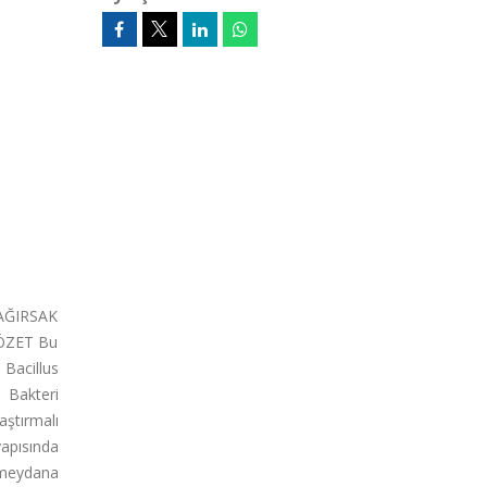
AĞIRSAK
 ÖZET Bu
 Bacillus
. Bakteri
aştırmalı
apısında
e meydana