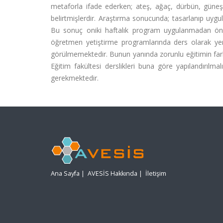
metaforla ifade ederken; ateş, ağaç, dürbün, güne
belirtmişlerdir. Araştırma sonucunda; tasarlanıp uyg
Bu sonuç oniki haftalık program uygulanmadan önce
öğretmen yetiştirme programlarında ders olarak yer 
görülmemektedir. Bunun yanında zorunlu eğitimin farkl
Eğitim fakültesi derslikleri buna göre yapılandırılmal
gerekmektedir.
Ana Sayfa
|
AVESİS Hakkında
|
İletişim