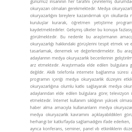
günümüz insanının her tarafını çevrelemiş durumdadı
okuryazarı olmaları gerekmektedir. Medya okuryazarlığ
okuryazarlığını bireylere kazandırmak için okullarda 
kuruluşlar kurarak, öğretmen yetiştirme program
kaydetmektedirler. Gelişmiş ülkeler bu konuya fazlası
görülmektedir. Bu nedenle bu araştırmanın amacı;
okuryazarlığı hakkındaki görüşlerini tespit etmek ve 
tasarlamak, denemek ve değerlendirmektir. Bu araş
adaylarının medya okuryazarlık becerilerinin geliştiri
arz etmektedir. Araştırmada elde edilen bulgulara g
değildir. Akıllı telefonla internete bağlanma süresi
programın içeriği medya okuryazarlık düzeyini etki
okuryazarlığına olumlu katkı sağlayarak medya okury
adaylarından elde edilen bulgulara göre; televizyon
etmektedir. İnternet kullanım sıklığının yüksek olmas
haber alma amacıyla kullananların medya okuryazar
medya okuryazarlık kavramını açıklayabildikleri gö
herhangi bir katkı/fayda sağlamadığını ifade ederken, 
ayrıca konferans, seminer, panel vb etkinliklerin düz