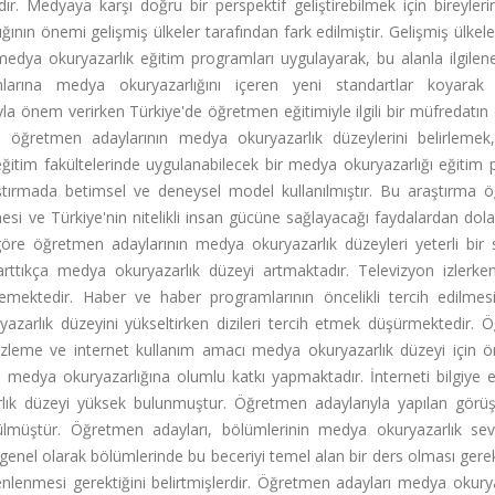
r. Medyaya karşı doğru bir perspektif geliştirebilmek için bireyler
ının önemi gelişmiş ülkeler tarafından fark edilmiştir. Gelişmiş ülke
medya okuryazarlık eğitim programları uygulayarak, bu alanla ilgilene
larına medya okuryazarlığını içeren yeni standartlar koyarak 
yla önem verirken Türkiye'de öğretmen eğitimiyle ilgili bir müfredatın
 öğretmen adaylarının medya okuryazarlık düzeylerini belirleme
eğitim fakültelerinde uygulanabilecek bir medya okuryazarlığı eğitim
tırmada betimsel ve deneysel model kullanılmıştır. Bu araştırma 
lmesi ve Türkiye'nin nitelikli insan gücüne sağlayacağı faydalardan do
öre öğretmen adaylarının medya okuryazarlık düzeyleri yeterli bir 
 arttıkça medya okuryazarlık düzeyi artmaktadır. Televizyon izlerke
lemektedir. Haber ve haber programlarının öncelikli tercih edilme
azarlık düzeyini yükseltirken dizileri tercih etmek düşürmektedir. 
 izleme ve internet kullanım amacı medya okuryazarlık düzeyi için 
ı medya okuryazarlığına olumlu katkı yapmaktadır. İnterneti bilgiye 
lık düzeyi yüksek bulunmuştur. Öğretmen adaylarıyla yapılan görü
rülmüştür. Öğretmen adayları, bölümlerinin medya okuryazarlık sevi
genel olarak bölümlerinde bu beceriyi temel alan bir ders olması gerek
enlenmesi gerektiğini belirtmişlerdir. Öğretmen adayları medya okurya