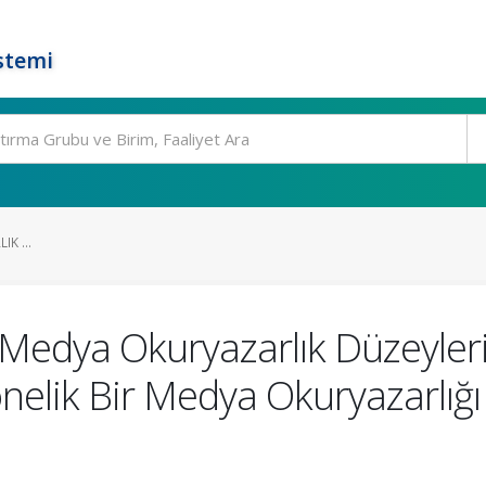
stemi
K ...
Medya Okuryazarlık Düzeyleri
önelik Bir Medya Okuryazarlığ