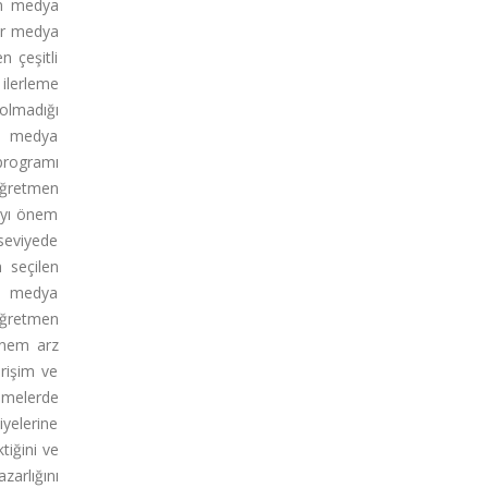
in medya
ler medya
n çeşitli
ilerleme
 olmadığı
k, medya
 programı
öğretmen
layı önem
seviyede
n seçilen
si medya
Öğretmen
önem arz
erişim ve
şmelerde
yelerine
tiğini ve
zarlığını