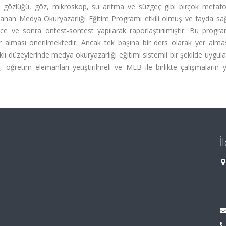
ş gözlüğü, göz, mikroskop, su arıtma ve süzgeç gibi birçok metafo
ulanan Medya Okuryazarlığı Eğitim Programı etkili olmuş ve fayda sağ
 ve sonra öntest-sontest yapılarak raporlaştırılmıştır. Bu progr
alması önerilmektedir. Ancak tek başına bir ders olarak yer alması
ı düzeylerinde medya okuryazarlığı eğitimi sistemli bir şekilde uygula
ı, öğretim elemanları yetiştirilmeli ve MEB ile birlikte çalışmaların 
İ