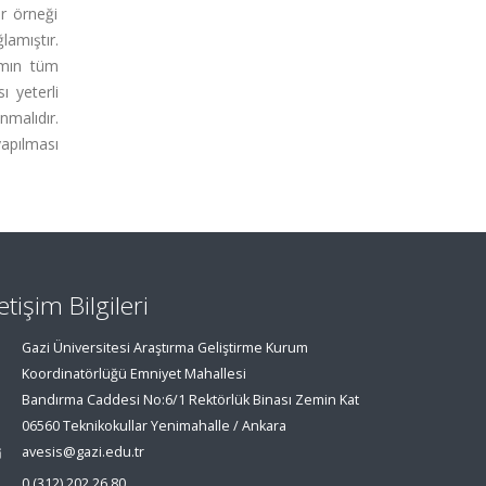
r örneği
lamıştır.
amın tüm
 yeterli
nmalıdır.
yapılması
letişim Bilgileri
Gazi Üniversitesi Araştırma Geliştirme Kurum
Koordinatörlüğü Emniyet Mahallesi
Bandırma Caddesi No:6/1 Rektörlük Binası Zemin Kat
06560 Teknikokullar Yenimahalle / Ankara
avesis@gazi.edu.tr
0 (312) 202 26 80