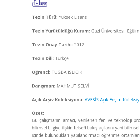
Tezin Türü:
Yüksek Lisans
Tezin Yürütüldüğü Kurum:
Gazi Üniversitesi, Eğitim 
Tezin Onay Tarihi:
2012
Tezin Dili:
Türkçe
Öğrenci:
TUĞBA ISLICIK
Danışman:
MAHMUT SELVİ
Açık Arşiv Koleksiyonu:
AVESİS Açık Erişim Koleksi
Özet:
Bu çalışmanın amacı, yenilenen fen ve teknoloji pro
bilimsel bilgiye ilişkin felsefi bakış açılarını yani bilim
içinde bulundukları yapılandırmacı öğrenme ortamları 