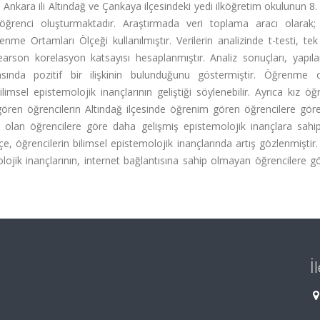
Ankara ili Altındağ ve Çankaya ilçesindeki yedi ilköğretim okulunun 8. 
enci oluşturmaktadır. Araştırmada veri toplama aracı olarak; 
me Ortamları Ölçeği kullanılmıştır. Verilerin analizinde t-testi, tek
rson korelasyon katsayısı hesaplanmıştır. Analiz sonuçları, yapıla
sında pozitif bir ilişkinin bulunduğunu göstermiştir. Öğrenme o
imsel epistemolojik inançlarının geliştiği söylenebilir. Ayrıca kız öğr
ören öğrencilerin Altındağ ilçesinde öğrenim gören öğrencilere göre
k olan öğrencilere göre daha gelişmiş epistemolojik inançlara sahi
öğrencilerin bilimsel epistemolojik inançlarında artış gözlenmiştir.
olojik inançlarının, internet bağlantısına sahip olmayan öğrencilere 
İ