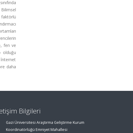
sınıfında
Bilimsel
 faktörlü
ndırmacı
rtamları
encilerin
, fen ve
p olduğu
 İnternet
göre daha
letişim Bilgileri
Gazi Üniversitesi Araştırma Geliştirme Kurum
Koordinatörlüğü Emniyet Mahallesi