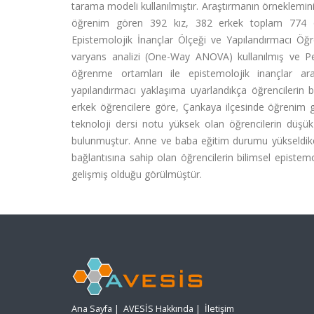
tarama modeli kullanılmıştır. Araştırmanın örneklemini 
öğrenim gören 392 kız, 382 erkek toplam 774 öğr
Epistemolojik İnançlar Ölçeği ve Yapılandırmacı Öğren
varyans analizi (One-Way ANOVA) kullanılmış ve Pea
öğrenme ortamları ile epistemolojik inançlar ara
yapılandırmacı yaklaşıma uyarlandıkça öğrencilerin bil
erkek öğrencilere göre, Çankaya ilçesinde öğrenim g
teknoloji dersi notu yüksek olan öğrencilerin düşü
bulunmuştur. Anne ve baba eğitim durumu yükseldikçe, 
bağlantısına sahip olan öğrencilerin bilimsel epistem
gelişmiş olduğu görülmüştür.
Ana Sayfa
|
AVESİS Hakkında
|
İletişim