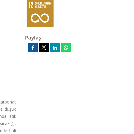
Paylaş
 karbonat
nde düşük
nda atık
ıcaklığı,
inde hali