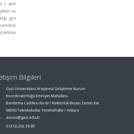
an 1 atm
ikleri ve
klığı göz
rametrik
zeltinin
letişim Bilgileri
Gazi Üniversitesi Araştırma Geliştirme Kurum
Koordinatörlüğü Emniyet Mahallesi
Bandırma Caddesi No:6/1 Rektörlük Binası Zemin Kat
06560 Teknikokullar Yenimahalle / Ankara
avesis@gazi.edu.tr
0 (312) 202 26 80