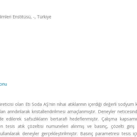
imleri Enstitüsü, -, Türkiye
yonu
eticisi olan Eti Soda AŞ'nin nihai atıklarının içerdiği değerli sodyum
an arındırılarak kristallendirilmesi amaçlanmıştır. Deneyler neticesi
 edilerek safsızlıkların bertarafı hedeflenmiştir. Çalışma kapsamı
 tesis atık çözeltisi numuneleri alınmış ve basınç, çözelti giriş s
ullanılarak deneyler gerçekleştirilmiştir. Basınç parametresi tesis iç