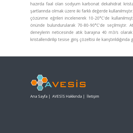
hazırda faal olan sodyum karbonat dekahidrat krist
şartlarında olmak üzere iki farklı değerde kullanılmıştı
çözünme eğrileri incelenerek 10-20°C'de kullanılmıştır.
önünde bulundurularak 70-80-90°C'de seçilmiştir. A
deneylerin neticesinde atık barajına 40 m3/s olar
kristallendirilip tesise giriş çözeltisi ile karıştırıldığı
Ana Sayfa
|
AVESİS Hakkında
|
İletişim