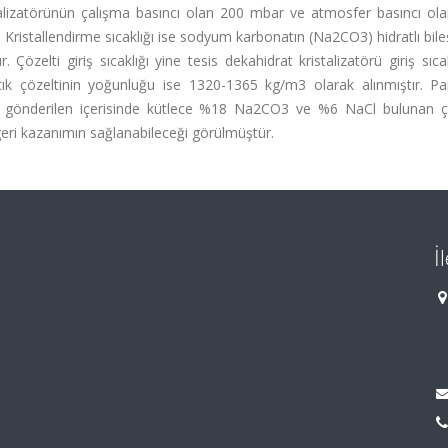
alizatörünün çalışma basıncı olan 200 mbar ve atmosfer basıncı ol
r. Kristallendirme sıcaklığı ise sodyum karbonatın (Na2CO3) hidratlı bileş
 Çözelti giriş sıcaklığı yine tesis dekahidrat kristalizatörü giriş sıca
tık çözeltinin yoğunluğu ise 1320-1365 kg/m3 olarak alınmıştır. Pa
ak gönderilen içerisinde kütlece %18 Na2CO3 ve %6 NaCl bulunan çö
nda geri kazanımın sağlanabileceği görülmüştür.
İ