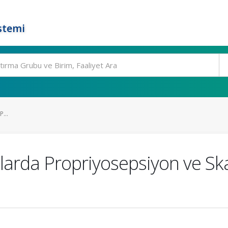
stemi
...
talarda Propriyosepsiyon ve S