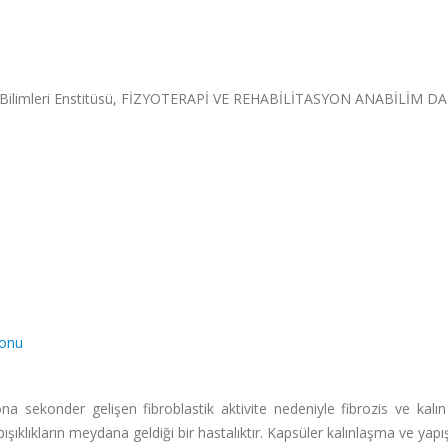
ık Bilimleri Enstitüsü, FİZYOTERAPİ VE REHABİLİTASYON ANABİLİM DA
yonu
a sekonder gelişen fibroblastik aktivite nedeniyle fibrozis ve kalı
şıklıkların meydana geldiği bir hastalıktır. Kapsüler kalınlaşma ve yapışı