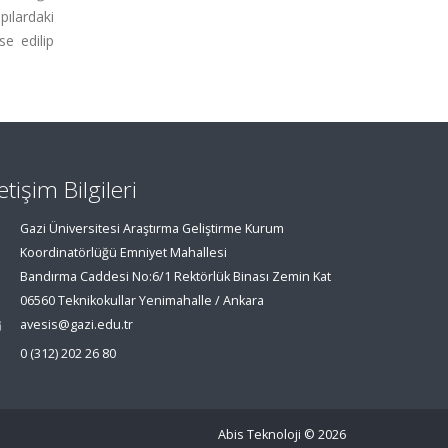
ılardaki
se edilip
letişim Bilgileri
Gazi Üniversitesi Araştırma Geliştirme Kurum
Koordinatörlüğü Emniyet Mahallesi
Bandırma Caddesi No:6/1 Rektörlük Binası Zemin Kat
06560 Teknikokullar Yenimahalle / Ankara
avesis@gazi.edu.tr
0 (312) 202 26 80
Abis Teknoloji
© 2026