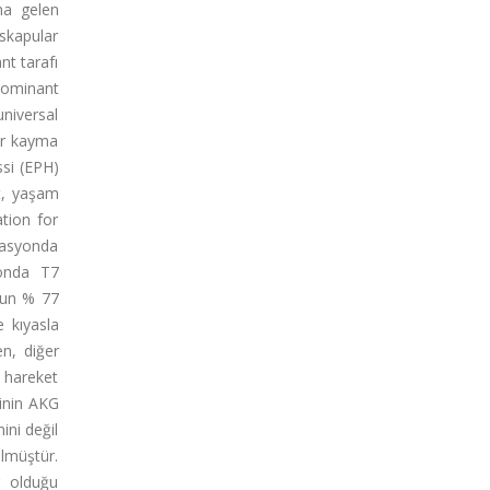
na gelen
 skapular
nt tarafı
[dominant
niversal
lar kayma
ssi (EPH)
nt, yaşam
ation for
evasyonda
yonda T7
ubun % 77
e kıyasla
en, diğer
i hareket
sinin AKG
ini değil
lmüştür.
r olduğu