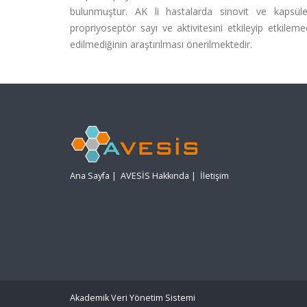
bulunmuştur. AK li hastalarda sinovit ve kapsüle
propriyoseptör sayı ve aktivitesini etkileyip etkile
edilmediğinin araştırılması önerilmektedir.
Ana Sayfa
|
AVESİS Hakkında
|
İletişim
Akademik Veri Yönetim Sistemi