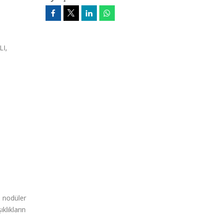
LI,
n nodüler
klıkların