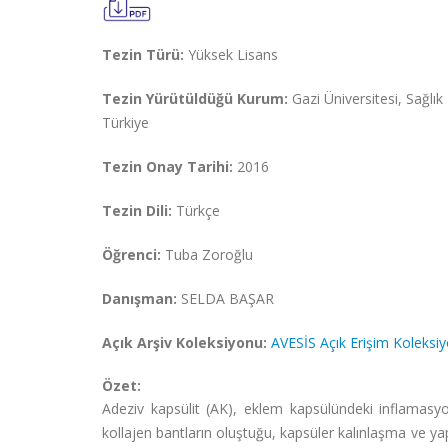
Tezin Türü:
Yüksek Lisans
Tezin Yürütüldüğü Kurum:
Gazi Üniversitesi, Sağl
Türkiye
Tezin Onay Tarihi:
2016
Tezin Dili:
Türkçe
Öğrenci:
Tuba Zoroğlu
Danışman:
SELDA BAŞAR
Açık Arşiv Koleksiyonu:
AVESİS Açık Erişim Koleksi
Özet:
Adeziv kapsülit (AK), eklem kapsülündeki inflamasyon
kollajen bantların oluştuğu, kapsüler kalınlaşma ve yapı