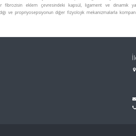
r fibrozisin eklem çevresindeki kapsül, ligament ve dinamik yap
mediği ve propriyosepsiyonun diğer fizyolojik mekanizmalarla kompan
İ