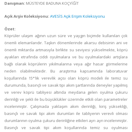
Danışman:
MÜSTEYDE BADUNA KOÇYİĞİT
Açık Arşiv Koleksiyonu:
AVESİS Açık Erişim Koleksiyonu
Özet:
Köprüler ulaşım ağının uzun süre ve yaygın biçimde kullanılan çok
önemli elemanlarıdır. Taşkın dönemlerinde akarsu debisinin ani ve
önemli miktarda artmasıyla birlikte su seviyesi yükselmekte, köprü
ayakları etrafında ciddi oyulmalara ve bu oyulmalardaki artışlara
bağlı olarak köprülerin yıkılmalarına veya ağır hasar görmelerine
neden olabilmektedir. Bu araştırma kapsamında laboratuvar
koşullarında 15°'lik verevlik açısı olan köprü modeli ile temiz su
durumunda, basınçlı ve savak tipi akım şartlarında deneyler yapılmış
ve verev köprü tabliyesi altında meydana gelen oyulma çukuru
derinliği ve şekli ile bu büyüklükler üzerinde etkili olan parametreler
incelenmiştir. Çalışmada yaklaşım akım derinliği, kiriş yüksekliği,
basınçlı ve savak tipi akım durumları ile tabliyenin verevli olması
durumlarının oyulma çukuru derinliğine etkileri ayrı ayrı incelenmiştir.
Basınçlı ve savak tipi akım koşullarında temiz su oyulması