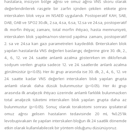
hastalara, insizyon bölge ağrısı ve omuz ağrısı VNS skoru olarak
değerlendirilerek rasgele bir zarfın içinden çekilen etikete göre
interskalen blok veya im NSAEĐ uygulandı. Postoperatif KAH, SAB,
DAB, OAB ve SPO2 30.dk, 2.sa, 4.sa, 6.sa, 12.sa ve 24.sa, postoperatif
ilk morfin ihtiyaç zamanı, total morfin ihtiyacı, hasta memnuniyeti,
interskalen blok yapılma/non-steroid yapılma zamanı, postoperatif
2. sa ve 24.sa kan gazı parametreleri kaydedildi. Đnterskalen blok
yapılan hastalarda VNS değerleri baslangıç değerine göre 30. dk, 2.,
4., 6., 12. ve 24. saatte anlamlı azalma gösterirken im diklofenak
sodyum verilen grupta sadece 12. ve 24. saatlerde anlanlı azalma
görülmüstür (p<0.05). Her iki grup arasında ise 30. dk, 2., 4., 6., 12. ve
24. saatte kadar VNS değerleri interskalen blok yapılan grupta
anlamlı olarak daha düsük bulunmustur (p<0.05). Her iki grup
arasında ilk analjezik ihtiyacı üzerinde anlamlı farklılık bulunmazken
total analjezik tüketimi interskalen blok yapılan grupta daha az
bulunmustur (p<0.05). Sonuç olarak torakotomi sonrası ipsilateral
omuz ağrısı gelisen hastaların tedavisinde 20 mL %0.25'lik
levobupivakain ile yapılan interskalen bloğun ilk 24 saatlik dönemde
etkin olarak kullanılabilecek bir yöntem olduğunu düsünüyoruz.