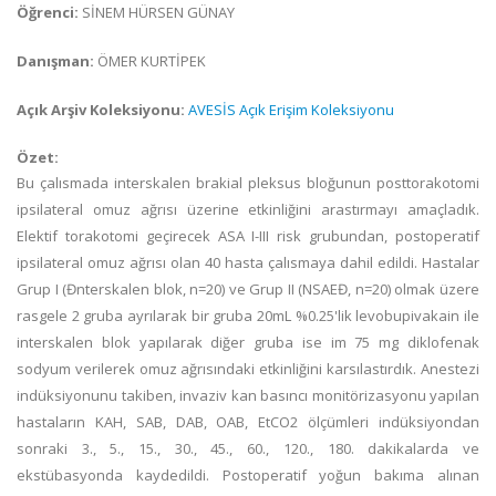
Öğrenci:
SİNEM HÜRSEN GÜNAY
Danışman:
ÖMER KURTİPEK
Açık Arşiv Koleksiyonu:
AVESİS Açık Erişim Koleksiyonu
Özet:
Bu çalısmada interskalen brakial pleksus bloğunun posttorakotomi
ipsilateral omuz ağrısı üzerine etkinliğini arastırmayı amaçladık.
Elektif torakotomi geçirecek ASA I-III risk grubundan, postoperatif
ipsilateral omuz ağrısı olan 40 hasta çalısmaya dahil edildi. Hastalar
Grup I (Đnterskalen blok, n=20) ve Grup II (NSAEĐ, n=20) olmak üzere
rasgele 2 gruba ayrılarak bir gruba 20mL %0.25'lik levobupivakain ile
interskalen blok yapılarak diğer gruba ise im 75 mg diklofenak
sodyum verilerek omuz ağrısındaki etkinliğini karsılastırdık. Anestezi
indüksiyonunu takiben, invaziv kan basıncı monitörizasyonu yapılan
hastaların KAH, SAB, DAB, OAB, EtCO2 ölçümleri indüksiyondan
sonraki 3., 5., 15., 30., 45., 60., 120., 180. dakikalarda ve
ekstübasyonda kaydedildi. Postoperatif yoğun bakıma alınan