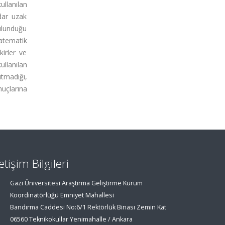
ullanılan
dar uzak
ulunduğu
matematik
irler ve
ullanılan
tmadığı,
uçlarına
letişim Bilgileri
Gazi Üniversitesi Araştırma Geliştirme Kurum
Koordinatörlüğü Emniyet Mahallesi
Bandırma Caddesi No:6/1 Rektörlük Binası Zemin Kat
06560 Teknikokullar Yenimahalle / Ankara