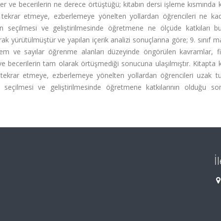
irler ve becerilerin ne derece örtüştüğü; kitabın dersi işleme kısmında k
tekrar etmeye, ezberlemeye yönelten yollardan öğrencileri ne ka
rin seçilmesi ve geliştirilmesinde öğretmene ne ölçüde katkıları b
ak yürütülmüştür ve yapılan içerik analizi sonuçlarına göre; 9. sınıf 
şlem ve sayılar öğrenme alanları düzeyinde öngörülen kavramlar, fik
ve becerilerin tam olarak örtüşmediği sonucuna ulaşılmıştır. Kitapta k
ekrar etmeye, ezberlemeye yönelten yollardan öğrencileri uzak tu
 seçilmesi ve geliştirilmesinde öğretmene katkılarının olduğu son
İ