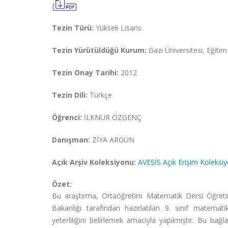
Tezin Türü:
Yüksek Lisans
Tezin Yürütüldüğü Kurum:
Gazi Üniversitesi, Eğitim 
Tezin Onay Tarihi:
2012
Tezin Dili:
Türkçe
Öğrenci:
İLKNUR ÖZGENÇ
Danışman:
ZİYA ARGÜN
Açık Arşiv Koleksiyonu:
AVESİS Açık Erişim Koleksi
Özet:
Bu araştırma, Ortaöğretim Matematik Dersi Öğretim
Bakanlığı tarafından hazırlatılan 9. sınıf matemati
yeterliliğini belirlemek amacıyla yapılmıştır. Bu bağl