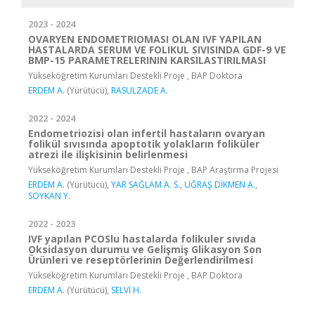
2023 - 2024
OVARYEN ENDOMETRIOMASI OLAN IVF YAPILAN
HASTALARDA SERUM VE FOLIKUL SIVISINDA GDF-9 VE
BMP-15 PARAMETRELERININ KARSILASTIRILMASI
Yükseköğretim Kurumları Destekli Proje , BAP Doktora
ERDEM A.
(Yürütücü),
RASULZADE A.
2022 - 2024
Endometriozisi olan infertil hastaların ovaryan
folikül sıvısında apoptotik yolakların foliküler
atrezi ile ilişkisinin belirlenmesi
Yükseköğretim Kurumları Destekli Proje , BAP Araştırma Projesi
ERDEM A.
(Yürütücü),
YAR SAĞLAM A. S.
,
UĞRAŞ DİKMEN A.
,
SOYKAN Y.
2022 - 2023
IVF yapılan PCOSlu hastalarda folikuler sıvıda
Oksidasyon durumu ve Gelişmiş Glikasyon Son
Ürünleri ve reseptörlerinin Değerlendirilmesi
Yükseköğretim Kurumları Destekli Proje , BAP Doktora
ERDEM A.
(Yürütücü),
SELVİ H.