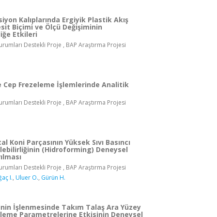
siyon Kalıplarında Ergiyik Plastik Akış
sit Biçimi ve Ölçü Değişiminin
liğe Etkileri
rumları Destekli Proje , BAP Araştırma Projesi
 Cep Frezeleme İşlemlerinde Analitik
rumları Destekli Proje , BAP Araştırma Projesi
al Koni Parçasının Yüksek Sıvı Basıncı
ilebilirliğinin (Hidroforming) Deneysel
ılması
rumları Destekli Proje , BAP Araştırma Projesi
aç I.
,
Uluer O.
,
Gürün H.
rinin İşlenmesinde Takım Talaş Ara Yüzey
İşleme Parametrelerine Etkisinin Deneysel