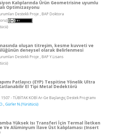
ksiyon Kalıplarında Ürün Geometrisine uyumlu
alı Optimizasyonu
rumları Destekli Proje , BAP Doktora
oru)
tücü)
nasında oluşan titreşim, kesme kuvveti ve
ülüğünün deneysel olarak Belirlenmesi
rumları Destekli Proje , BAP Y.Lisans
tücü)
apımı Patlayıcı (EYP) Tespitine Yönelik Ultra
atlanabilir El Tipi Metal Dedektörü
, 1507 - TÜBİTAK KOBİ Ar-Ge Başlangıç Destek Programı
O.
,
Gürler N.(Yürütücü)
amba Yüksek Isı Transferi İçin Termal İletken
e Ve Alüminyum İlave Üst kalıplaması (Insert
)