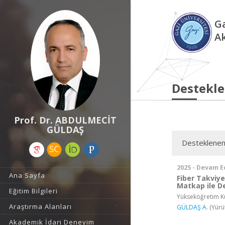
Ga
A
Destekle
Prof. Dr. ABDULMECİT
GÜLDAŞ
Desteklenen
2025 - Devam E
Ana Sayfa
Fiber Takviy
Matkap ile D
Eğitim Bilgileri
Yükseköğretim Ku
Araştırma Alanları
GÜLDAŞ A.
(Yürü
Akademik İdari Deneyim