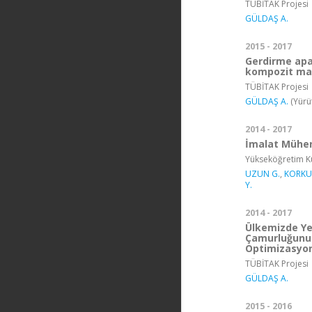
TÜBİTAK Projesi
GÜLDAŞ A.
2015 - 2017
Gerdirme apar
kompozit mal
TÜBİTAK Projesi
GÜLDAŞ A.
(Yürü
2014 - 2017
İmalat Mühen
Yükseköğretim Ku
UZUN G.
,
KORKUT
Y.
2014 - 2017
Ülkemizde Ye
Çamurluğunun
Optimizasyon 
TÜBİTAK Projesi
GÜLDAŞ A.
2015 - 2016