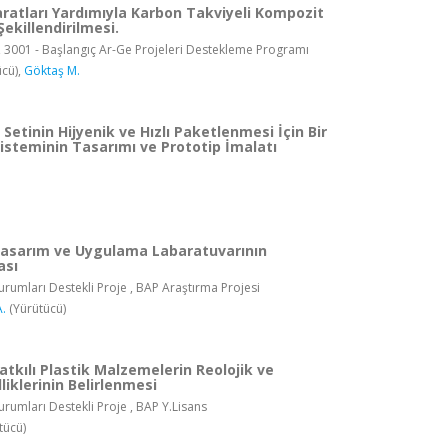
ratları Yardımıyla Karbon Takviyeli Kompozit
ekillendirilmesi.
, 3001 - Başlangıç Ar-Ge Projeleri Destekleme Programı
cü),
Göktaş M.
Setinin Hijyenik ve Hızlı Paketlenmesi İçin Bir
steminin Tasarımı ve Prototip İmalatı
asarım ve Uygulama Labaratuvarının
ası
rumları Destekli Proje , BAP Araştırma Projesi
.
(Yürütücü)
tkılı Plastik Malzemelerin Reolojik ve
iklerinin Belirlenmesi
rumları Destekli Proje , BAP Y.Lisans
tücü)