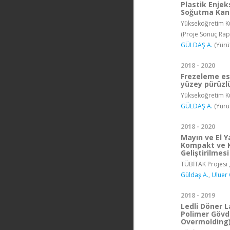
Plastik Enje
Soğutma Kan
Yükseköğretim Ku
(Proje Sonuç Rap
GÜLDAŞ A.
(Yürü
2018 - 2020
Frezeleme es
yüzey pürüzl
Yükseköğretim Ku
GÜLDAŞ A.
(Yürü
2018 - 2020
Mayın ve El Y
Kompakt ve K
Geliştirilmesi
TÜBİTAK Projesi 
Güldaş A.
,
Uluer 
2018 - 2019
Ledli Döner L
Polimer Gövd
Overmolding