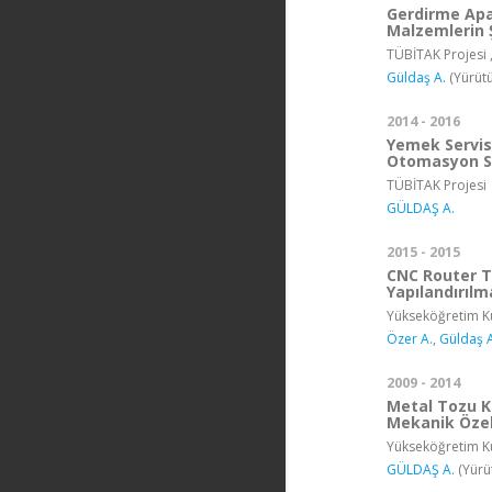
Gerdirme Apa
Malzemlerin Ş
TÜBİTAK Projesi 
Güldaş A.
(Yürütü
2014 - 2016
Yemek Servis 
Otomasyon Si
TÜBİTAK Projesi
GÜLDAŞ A.
2015 - 2015
CNC Router T
Yapılandırılm
Yükseköğretim Ku
Özer A.
,
Güldaş A
2009 - 2014
Metal Tozu Ka
Mekanik Özell
Yükseköğretim Ku
GÜLDAŞ A.
(Yürü