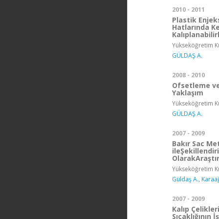
2010 - 2011
Plastik Enjek
Hatlarında Ke
Kalıplanabilir
Yükseköğretim Ku
GÜLDAŞ A.
2008 - 2010
Ofsetleme ve
Yaklaşım
Yükseköğretim Ku
GÜLDAŞ A.
2007 - 2009
Bakır Sac Met
ileŞekillendir
OlarakAraştır
Yükseköğretim Ku
Güldaş A.
,
Karaağ
2007 - 2009
Kalıp Çelikle
Sıcaklığının 