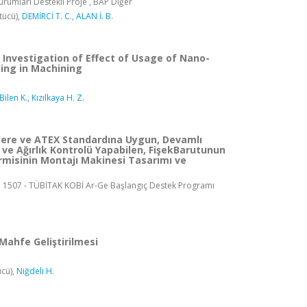
rumları Destekli Proje , BAP Diğer
tücü),
DEMİRCİ T. C.
,
ALAN İ. B.
 Investigation of Effect of Usage of Nano-
ling in Machining
Bilen K.
,
Kızılkaya H. Z.
elere ve ATEX Standardına Uygun, Devamlı
 ve Ağırlık Kontrolü Yapabilen, FişekBarutunun
misinin Montajı Makinesi Tasarımı ve
, 1507 - TÜBİTAK KOBİ Ar-Ge Başlangıç Destek Programı
Mahfe Geliştirilmesi
cü),
Niğdeli H.