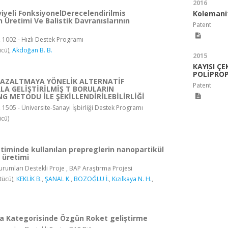
2016
iyeli FonksiyonelDerecelendirilmis
Kolemanit
 Üretimi Ve Balistik Davranıslarının
Patent
, 1002 - Hızlı Destek Programı
cü),
Akdoğan B. B.
2015
KAYISI Ç
POLİPROP
AZALTMAYA YÖNELİK ALTERNATİF
Patent
LA GELİŞTİRİLMİŞ T BORULARIN
G METODU İLE ŞEKİLLENDİRİLEBİLİRLİĞİ
 1505 - Üniversite-Sanayi İşbirliği Destek Programı
cü)
timinde kullanılan prepreglerin nanopartikül
k üretimi
rumları Destekli Proje , BAP Araştırma Projesi
tücü),
KEKLİK B.
,
ŞANAL K.
,
BOZOĞLU İ.
,
Kızılkaya N. H.
,
ifa Kategorisinde Özgün Roket geliştirme