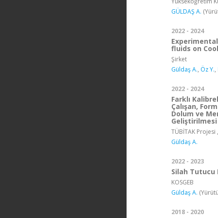
Yükseköğretim Ku
GÜLDAŞ A.
(Yürü
2022 - 2024
Experimental
fluids on Coo
Şirket
Güldaş A.
,
Öz Y.
,
2022 - 2024
Farklı Kalibr
Çalışan, Form
Dolum ve Mer
Geliştirilmesi
TÜBİTAK Projesi 
Güldaş A.
2022 - 2023
Silah Tutucu 
KOSGEB
Güldaş A.
(Yürütü
2018 - 2020