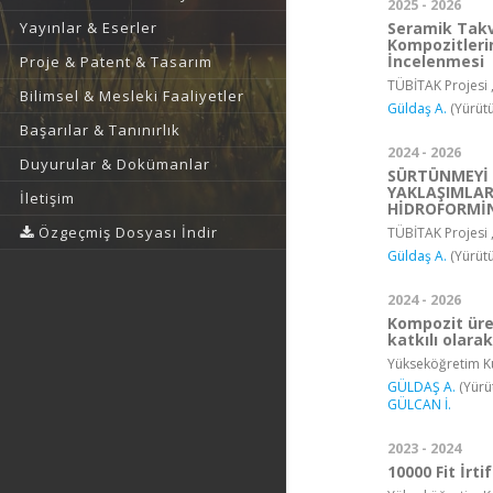
2025 - 2026
Seramik Takv
Yayınlar & Eserler
Kompozitlerin
İncelenmesi
Proje & Patent & Tasarım
TÜBİTAK Projesi 
Bilimsel & Mesleki Faaliyetler
Güldaş A.
(Yürütü
Başarılar & Tanınırlık
2024 - 2026
Duyurular & Dokümanlar
SÜRTÜNMEYİ 
YAKLAŞIMLAR
İletişim
HİDROFORMİN
Özgeçmiş Dosyası İndir
TÜBİTAK Projesi ,
Güldaş A.
(Yürütü
2024 - 2026
Kompozit üre
katkılı olara
Yükseköğretim Ku
GÜLDAŞ A.
(Yürü
GÜLCAN İ.
2023 - 2024
10000 Fit İrt