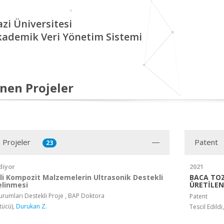
zi Üniversitesi
kademik Veri Yönetim Sistemi
nen Projeler
 Projeler
Patent
23
diyor
2021
eli Kompozit Malzemelerin Ultrasonik Destekli
BACA TOZ
elinmesi
ÜRETİLE
rumları Destekli Proje , BAP Doktora
Patent
tücü),
Durukan Z.
Tescil Edild