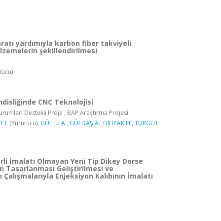
atı yardımıyla karbon fiber takviyeli
zemelerin şekillendirilmesi
tücü)
disliğinde CNC Teknolojisi
rumları Destekli Proje , BAP Araştırma Projesi
 İ.
(Yürütücü),
GÜLLÜ A.
,
GÜLDAŞ A.
,
DİLİPAK H.
,
TURGUT
rli İmalatı Olmayan Yeni Tip Dikey Dorse
 Tasarlanması Geliştirilmesi ve
Çalışmalarıyla Enjeksiyon Kalıbının İmalatı