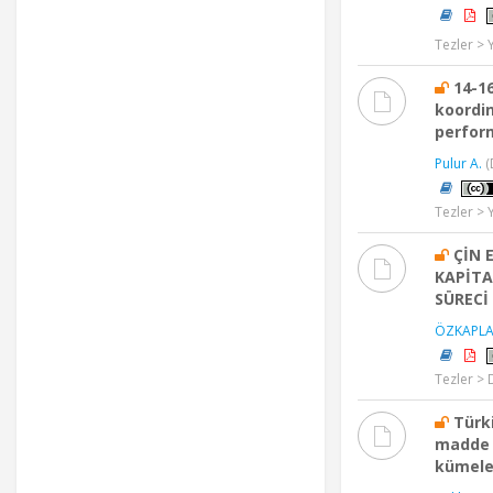
Tezler > 
14-1
koordin
perform
Pulur A.
(
Tezler > 
ÇİN 
KAPİTA
SÜRECİ 
ÖZKAPLA
Tezler > 
Türki
madde v
kümelem