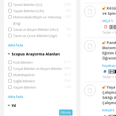
2644
Temel Bilimler (Sci)
Kötü
793
Yaşam Bilimleri (Life)
ve Spi
502
Mühendislik Bilişim ve Teknoloji
AKÇA S.
(Eng)
108
Sanat ve Beşeri Bilimler (Ahci)
Tezler > 
92
Tarım ve Çevre Bilimleri (Age)
Pand
daha fazla
Matema
Eğitim 
Scopus Araştırma Alanları
Öğretm
4171
Fizik Bilimleri
Kayabaşı
2689
Sosyal Bilimler ve Beşeri Bilimler
1812
Multidisipliner
Tezler > 
1549
Sağlık Bilimleri
Yaşa 
763
Yaşam Bilimleri
Çalışma
daha fazla
Sıklığı
Çalışma
Yıl
Köksal E.
Filtrele