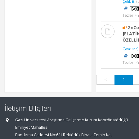
Çelik B.
(
Tezler > 
ZnCo
JELATİ
ÖZELLİ
Çavdar Ş
Tezler > 
<
1
İletişim Bilgileri
Gazi Üniversitesi Araştırma Geliştirme Kurum Koordinatörlüğü
Emniyet Mahallesi
Bandırma Caddesi No:6/1 Rektörlük Binası Zemin Kat