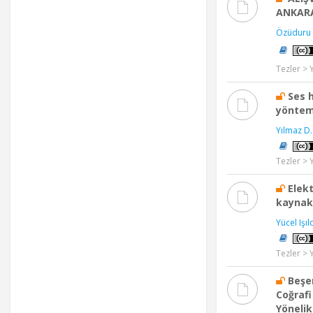
ANKARA
Özüduru 
Tezler > 
Ses h
yönteml
Yılmaz D.
Tezler > 
Elekt
kaynakl
Yücel Işıl
Tezler > 
Beşe
Coğrafi
Yöneli