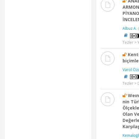
ANAB
ARMONİ
PİYAN
İNCELE
Albuz A.
(
Tezler > 
Kent
biçimle
Varol Öz
Tezler > 
Weın
nin Tür
Ölçekle
Olan Ve
Değerl
Karşıla
Kemaloğlu