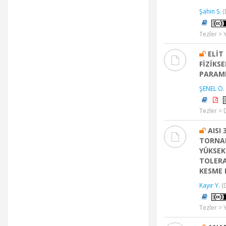
Şahin S.
(
Tezler > 
ELİT
FİZİKS
PARAME
ŞENEL Ö.
Tezler > 
AISI
TORNAL
YÜKSEK
TOLERA
KESME 
Kayır Y.
(
Tezler > 