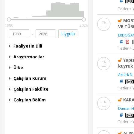
Tezler > 
MORT
1980
2026
VE TÜR
-
Uygula
ERDOĞAN
Faaliyetin Dili
Tezler > 
Araştırmacılar
Yapı
kuyruk 
Ülke
Aktürk N.
Çalışılan Kurum
Tezler > 
Çalışılan Fakülte
KARA
Çalışılan Bölüm
Duman H
Tezler > 
ALIŞ