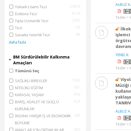
ALBUZ A.
23836
Yüksek Lisans Tezi
9124
Doktora Tezi
Tezler > 
2395
Tıpta Uzmanlık Tezi
93
Tezi
İlko
88
işlemci
Sanatta Yeterlik Tezi
örgütse
daha fazla
davranı
YENEL K.
BM Sürdürülebilir Kalkınma
Amaçları
Tezler > 
Tümünü Seç
Viyo
1283
SAĞLIKLI BİREYLER
Müziği 
991
NİTELİKLİ EĞİTİM
kullanı
954
KARASAL YAŞAM
yaklaşı
923
BARIŞ, ADALET VE GÜÇLÜ
TANRIV
KURUMLAR
ALBUZ A.
628
İNSANA YAKIŞIR İŞ VE EKONOMİK
BÜYÜME
Tezler > 
606
AMAÇLAR İÇİN ORTAKLIKLAR