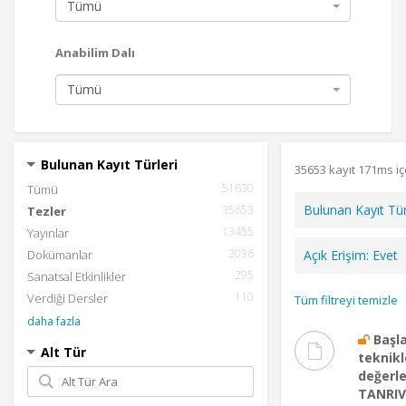
Tümü
Anabilim Dalı
Tümü
Bulunan Kayıt Türleri
35653 kayıt 171ms i
51630
Tümü
Bulunan Kayıt Tür
35653
Tezler
13455
Yayınlar
2036
Dokümanlar
Açık Erişim
:
Evet
295
Sanatsal Etkinlikler
110
Verdiği Dersler
Tüm filtreyi temizle
daha fazla
Başl
Alt Tür
teknikl
değerle
TANRIV