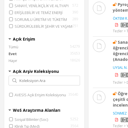
Pyro
572
SANAYİ, YENİLİKÇİLİK VE ALTYAPI
yöntemi
390
ERİŞİLEBİLİR VE TEMİZ ENERJİ
ÖKTEM R.
289
SORUMLU ÜRETİM VE TÜKETİM
251
SÜRDÜRÜLEBİLİR ŞEHİR VE YAŞAM
Tezler > 
ALANLARI
Açık Erişim
233
TEMİZ SU VE SIHHİ KOŞULLAR
Sana
54279
197
Tümü
YOKSULLUĞA SON
öğrenci
35653
176
öğrenci
Evet
İKLİM EYLEMİ
(Anadol
18626
116
Hayır
EŞİTSİZLİKLERİN AZALTILMASI
110
CİNSİYET EŞİTLİĞİ
UYSAL N.
Açık Arşiv Koleksiyonu
105
AÇLIĞA SON
60
SUDAKİ YAŞAM
Tezler > 
daha fazla
Öğret
35640
AVESİS Açık Erişim Koleksiyonu
çeşitli
incelen
WoS Araştırma Alanları
SÖNMEZ 
5252
Sosyal Bilimler (Soc)
3564
Tezler > 
Klinik Tıp (Med)