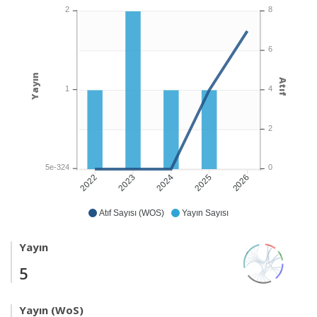
2
8
6
Yayın
Atıf
1
4
2
5e-324
0
2023
2024
2026
2022
2025
Atıf Sayısı (WOS)
Yayın Sayısı
Yayın
5
Yayın (WoS)