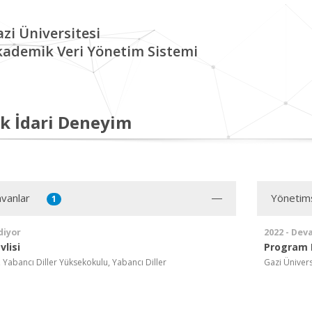
zi Üniversitesi
kademik Veri Yönetim Sistemi
k İdari Deneyim
vanlar
Yönetim
1
diyor
2022 - Dev
lisi
Program 
, Yabancı Diller Yüksekokulu, Yabancı Diller
Gazi Ünivers