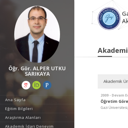
Ga
A
Akademi
Öğr. Gör. ALPER UTKU
SARIKAYA
Akademik Ün
2009 - Devam E
Ana Sayfa
Öğretim Görev
Gazi Üniversitesi
Eğitim Bilgileri
Araştırma Alanları
Akademik İdari Deneyim