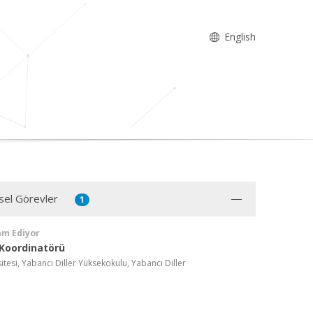
English
sel Görevler
1
am Ediyor
Koordinatörü
itesi, Yabancı Diller Yüksekokulu, Yabancı Diller