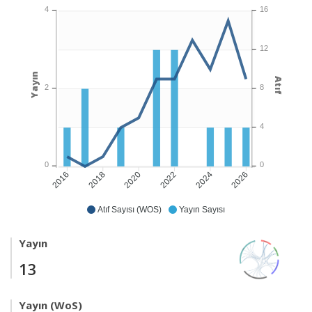
4
16
12
Yayın
Atıf
2
8
4
0
0
2018
2020
2022
2024
2026
2016
Atıf Sayısı (WOS)
Yayın Sayısı
Yayın
13
Yayın (WoS)