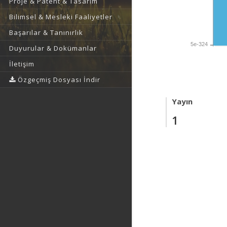
Proje & Patent & Tasarım
Bilimsel & Mesleki Faaliyetler
Başarılar & Tanınırlık
5e-324
Duyurular & Dokümanlar
İletişim
Özgeçmiş Dosyası İndir
Yayın
1