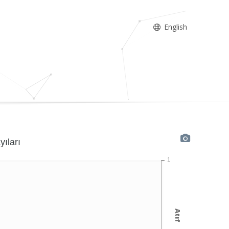
English
yıları
1
Atıf