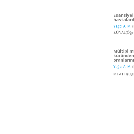
Esansiyel
hastalard
Yağcı A. M.
(
S.ÜNAL(Öğre
Mültipl m
küründen 
oranların
Yağcı A. M.
(
M.FATİH(Öğr