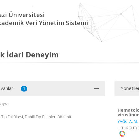
zi Üniversitesi
kademik Veri Yönetim Sistemi
k İdari Deneyim
vanlar
Yönetile
1
diyor
Hematoloj
virüsünün
 Tıp Fakültesi, Dahili Tıp Bilimleri Bölümü
YAĞCI A. M.
H.TURGUT(Öğ