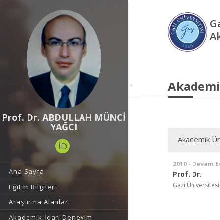
Ga
A
Akademi
Prof. Dr. ABDULLAH MÜNCİ
YAĞCI
Akademik Ün
2010 - Devam E
Ana Sayfa
Prof. Dr.
Gazi Üniversitesi,
Eğitim Bilgileri
Araştırma Alanları
Akademik İdari Deneyim