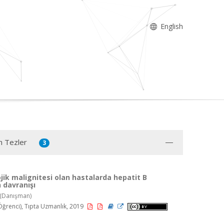
English
n Tezler
3
ik malignitesi olan hastalarda hepatit B
 davranışı
(Danışman)
renci), Tıpta Uzmanlık, 2019