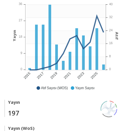
36
40
32
27
24
Yayın
Atıf
18
16
9
8
0
0
2017
2019
2021
2023
2025
2015
Atıf Sayısı (WOS)
Yayın Sayısı
Yayın
197
Yayın (WoS)